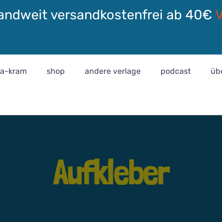
andweit versandkostenfrei ab 40€
ra-kram
shop
andere verlage
podcast
üb
Aufkleber