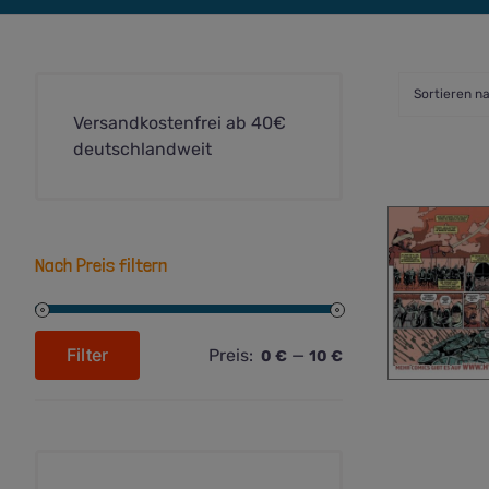
Sortieren n
Versandkostenfrei ab 40€
deutschlandweit
Nach Preis filtern
Filter
Preis:
—
0 €
10 €
Min.
Max.
Preis
Preis