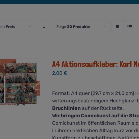
ach
Preis
Zeige
30 Produkte
A4 Aktionsaufkleber: Karl M
2,00
€
Format: A4 quer (29,7 cm x 21,0 cm) 
witterungsbeständigem Hochglanz-UV-
Bruchlinien
auf der Rückseite.
Wir bringen Comickunst auf die Str
Comickunst im öffentlichen Raum sic
in ihrem hektischen Alltag kurz vor 
Kunstform zu beschäftigen. Natürlich s