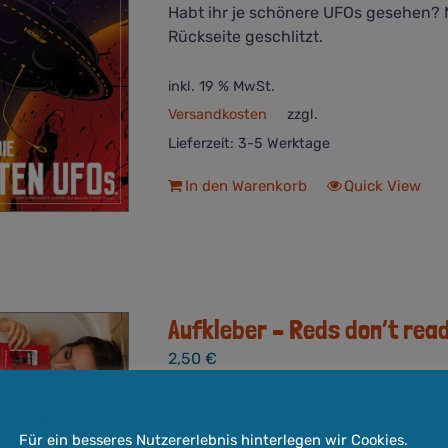
Habt ihr je schönere UFOs gesehen? 
Rückseite geschlitzt.
inkl. 19 % MwSt.
Versandkosten
zzgl.
Lieferzeit:
3-5 Werktage
In den Warenkorb
Quick View
Aufkleber – Reds don’t rea
2,50
€
Cookie-Hinweis
Jedes Kind weiß: Reds don't read Com
Für ein besseres Nutzererlebnis hinterlegen wir Cookies.
Aufklebern. Rückseite geschlitzt.