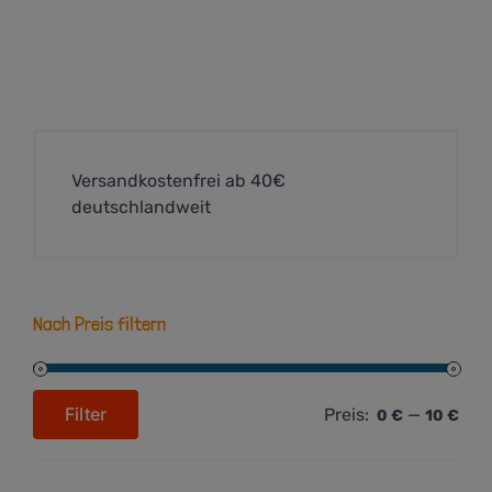
Versandkostenfrei ab 40€
deutschlandweit
Nach Preis filtern
Filter
Preis:
—
0 €
10 €
Min.
Max.
Preis
Preis