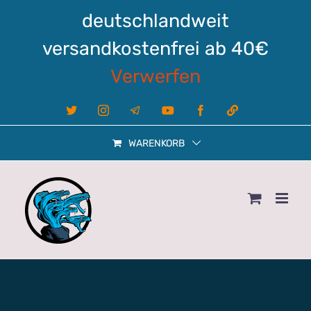
Zum
deutschlandweit
Inhalt
springen
versandkostenfrei ab 40€
Verwerfen
X
Instagram
Telegram
YouTube
Facebook
Linktree
WARENKORB