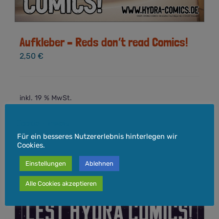
Aufkleber – Reds don’t read Comics!
2,50
€
inkl. 19 % MwSt.
zzgl.
Versandkosten
Cookie-Hinweis
Lieferzeit:
3-5 Werktage
Für ein besseres Nutzererlebnis hinterlegen wir
Cookies.
In den Warenkorb
Details
Einstellungen
Ablehnen
Alle Cookies akzeptieren