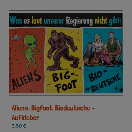
Aliens, Bigfoot, Biodeutsche –
Aufkleber
3,50
€