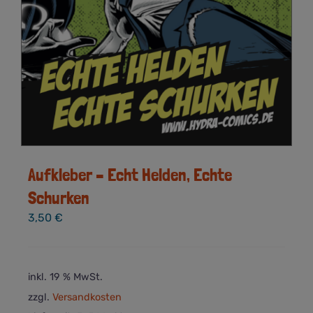
Aufkleber – Echt Helden, Echte
Schurken
3,50
€
inkl. 19 % MwSt.
zzgl.
Versandkosten