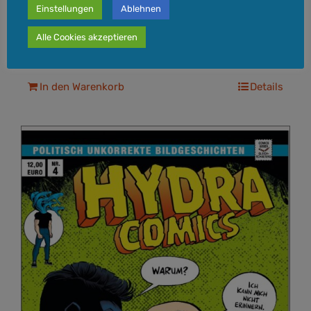
Einstellungen
Ablehnen
inkl. 7 % MwSt.
zzgl.
Versandkosten
Alle Cookies akzeptieren
Lieferzeit:
Lieferzeit: 3-5 Werktage
In den Warenkorb
Details