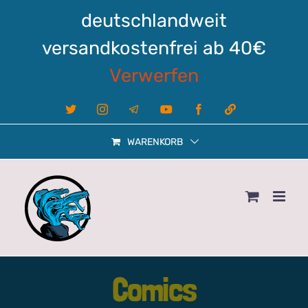
Zum
deutschlandweit
Inhalt
springen
versandkostenfrei ab 40€
Verwerfen
X
Instagram
Telegram
YouTube
Facebook
Linktree
WARENKORB
Comics