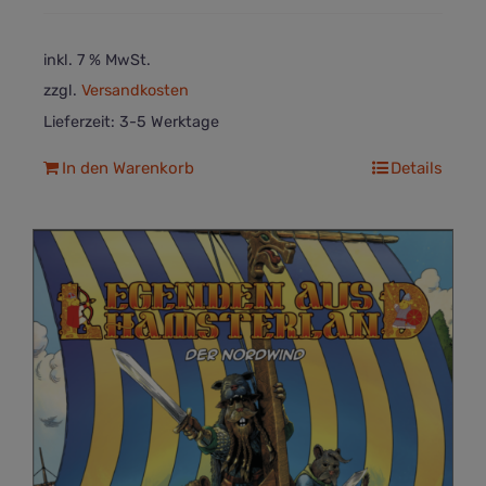
inkl. 7 % MwSt.
zzgl.
Versandkosten
Lieferzeit:
3-5 Werktage
In den Warenkorb
Details