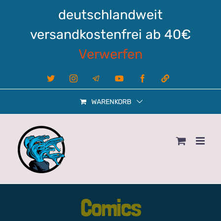
Zum
deutschlandweit
Inhalt
springen
versandkostenfrei ab 40€
Verwerfen
X
Instagram
Telegram
YouTube
Facebook
Linktree
WARENKORB
Comics