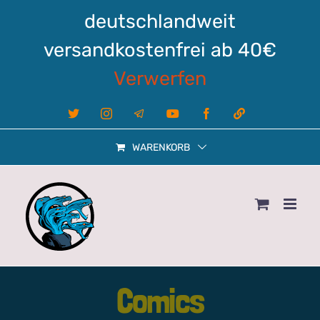
Zum
deutschlandweit
Inhalt
springen
versandkostenfrei ab 40€
Verwerfen
X
Instagram
Telegram
YouTube
Facebook
Linktree
WARENKORB
Comics