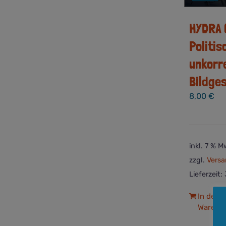
HYDRA 
Politis
unkorr
Bildge
8,00
€
inkl. 7 % M
zzgl.
Versa
Lieferzeit:
In den
Warenk