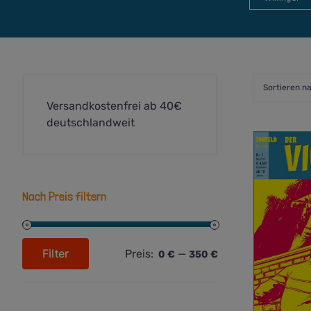
Sortieren n
Versandkostenfrei ab 40€
deutschlandweit
Nach Preis filtern
Filter
Preis:
—
0 €
350 €
Min.
Max.
Preis
Preis