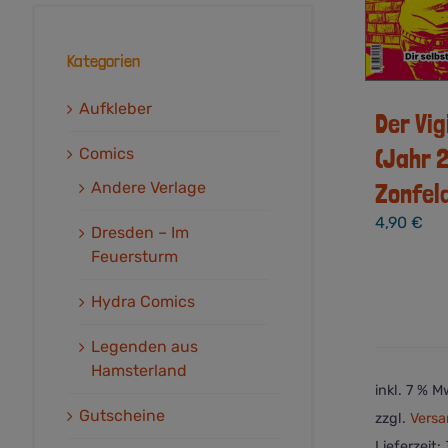
Kategorien
Aufkleber
Der Vig
(Jahr 
Comics
Zonfel
Andere Verlage
4,90
€
Dresden – Im
Feuersturm
Hydra Comics
Legenden aus
Hamsterland
inkl. 7 % M
Gutscheine
zzgl.
Versa
Lieferzeit: