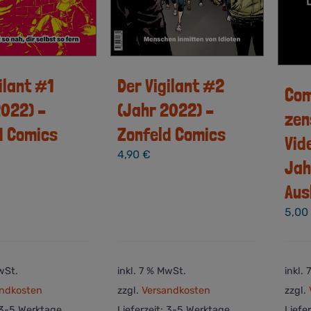
ilant #1
Der Vigilant #2
Com
2022) –
(Jahr 2022) –
zen
d Comics
Zonfeld Comics
Vid
4,90
€
Jah
Aus
5,0
wSt.
inkl. 7 % MwSt.
inkl.
ndkosten
zzgl.
Versandkosten
zzgl.
3-5 Werktage
Lieferzeit:
3-5 Werktage
Liefe