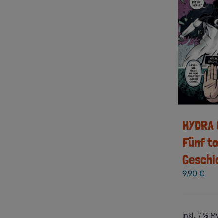
HYDRA 
Fünf t
Geschi
9,90
€
inkl. 7 % M