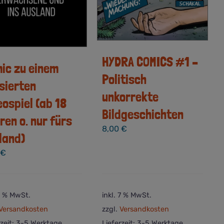
HYDRA COMICS #1 –
ic zu einem
Politisch
sierten
unkorrekte
eospiel (ab 18
Bildgeschichten
ren o. nur fürs
8,00
€
land)
0
€
 7 % MwSt.
inkl. 7 % MwSt.
Versandkosten
zzgl.
Versandkosten
rzeit:
3-5 Werktage
Lieferzeit:
3-5 Werktage