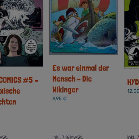
Es war einmal der
Mensch – Die
COMICS #5 –
HYD
Wikinger
oxische
12,0
9,95
€
chten
wSt.
inkl. 7 % MwSt.
inkl.