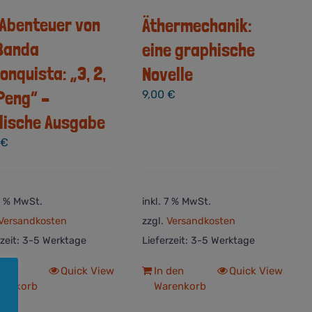
 Abenteuer von
Äthermechanik:
Banda
eine graphische
onquista: „3, 2,
Novelle
 Peng“ –
9,00
€
lische Ausgabe
0
€
 7 % MwSt.
inkl. 7 % MwSt.
Versandkosten
zzgl.
Versandkosten
rzeit:
3-5 Werktage
Lieferzeit:
3-5 Werktage
 den
Quick View
In den
Quick View
renkorb
Warenkorb