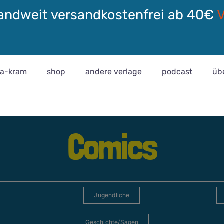
andweit versandkostenfrei ab 40€
ra-kram
shop
andere verlage
podcast
üb
Comics
Jugendliche
Geschichte/Sagen