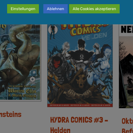
Einstellungen
Ablehnen
Alle Cookies akzeptieren
nsteins
HYDRA COMICS #3 –
Okt
Helden
Bef