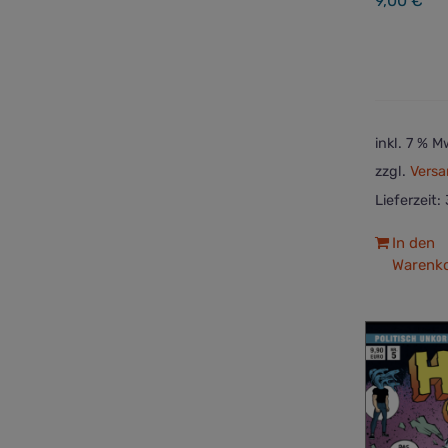
9,00
€
inkl. 7 % M
zzgl.
Versa
Lieferzeit:
In den
Warenk