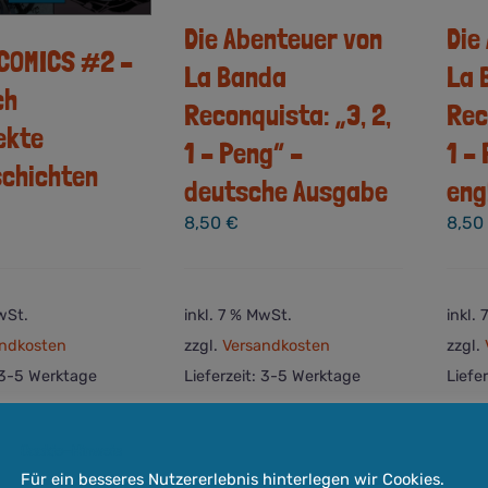
Die
Die Abenteuer von
COMICS #2 –
La 
La Banda
ch
Rec
Reconquista: „3, 2,
ekte
1 –
1 – Peng“ –
schichten
eng
deutsche Ausgabe
8,5
8,50
€
wSt.
inkl. 7 % MwSt.
inkl.
ndkosten
zzgl.
Versandkosten
zzgl.
3-5 Werktage
Lieferzeit:
3-5 Werktage
Liefe
Quick View
In den
Quick View
In
orb
Warenkorb
Wa
Cookie-Hinweis
Für ein besseres Nutzererlebnis hinterlegen wir Cookies.