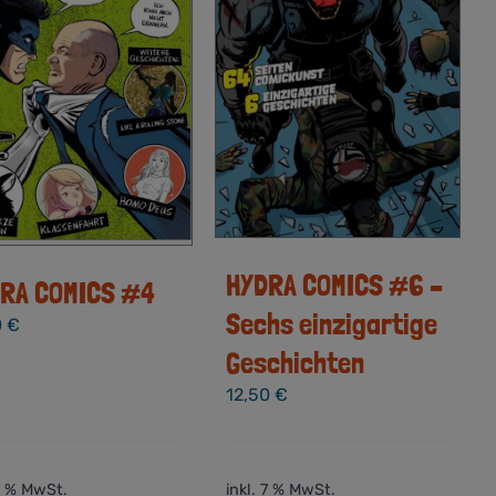
HYDRA COMICS #6 –
RA COMICS #4
Sechs einzigartige
0
€
Geschichten
12,50
€
 7 % MwSt.
inkl. 7 % MwSt.