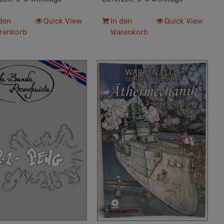
 den
Quick View
In den
Quick View
renkorb
Warenkorb