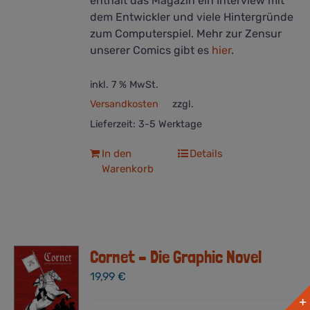
enthält das Magazin ein Interview mit
dem Entwickler und viele Hintergründe
zum Computerspiel. Mehr zur Zensur
unserer Comics gibt es
hier
.
inkl. 7 % MwSt.
Versandkosten
zzgl.
Lieferzeit:
3-5 Werktage
In den
Details
Warenkorb
Cornet – Die Graphic Novel
19,99
€