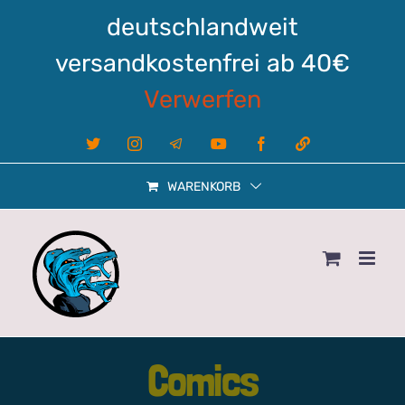
Zum
deutschlandweit
Inhalt
springen
versandkostenfrei ab 40€
Verwerfen
X
Instagram
Telegram
YouTube
Facebook
Linktree
WARENKORB
Comics