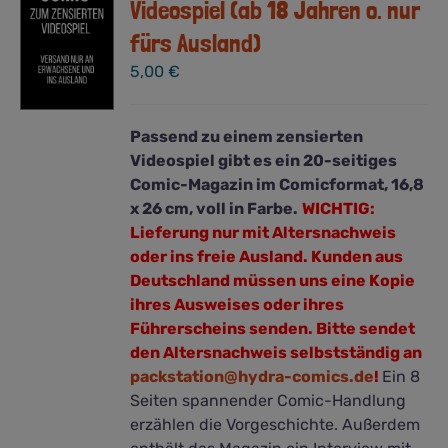
Videospiel (ab 18 Jahren o. nur
fürs Ausland)
5,00
€
Passend zu einem zensierten
Videospiel gibt es ein 20-seitiges
Comic-Magazin im Comicformat, 16,8
x 26 cm, voll in Farbe.
WICHTIG:
Lieferung nur mit Altersnachweis
oder ins freie Ausland. Kunden aus
Deutschland müssen uns eine Kopie
ihres Ausweises oder ihres
Führerscheins senden. Bitte sendet
den
Altersnachweis
selbstständig an
packstation@hydra-comics.de
!
Ein 8
Seiten spannender Comic-Handlung
erzählen die Vorgeschichte. Außerdem