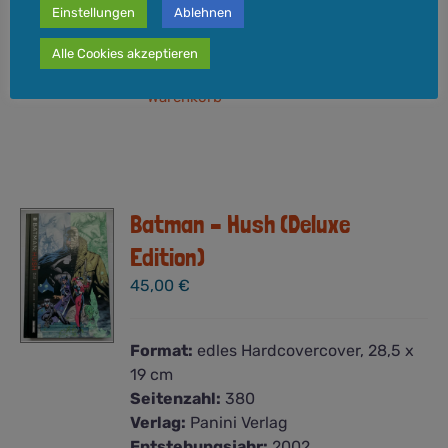
Versandkosten
zzgl.
Einstellungen
Ablehnen
Lieferzeit:
3-5 Werktage
Alle Cookies akzeptieren
In den
Details
Warenkorb
Batman – Hush (Deluxe
Edition)
45,00
€
Format:
edles Hardcovercover, 28,5 x
19 cm
Seitenzahl:
380
Verlag:
Panini Verlag
Entstehungsjahr:
2002