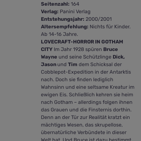
Seitenzahl:
164
Verlag:
Panini Verlag
Entstehungsjahr:
2000/2001
Altersempfehlung:
Nichts für Kinder.
Ab 14-16 Jahre.
LOVECRAFT-HORROR IN GOTHAM
CITY
Im Jahr 1928 spüren
Bruce
Wayne
und seine Schützlinge
Dick,
Jason
und
Tim
dem Schicksal der
Cobblepot-Expedition in der Antarktis
nach. Doch sie finden lediglich
Wahnsinn und eine seltsame Kreatur im
ewigen Eis. Schließlich kehren sie heim
nach Gotham – allerdings folgen ihnen
das Grauen und die Finsternis dorthin.
Denn an der Tür zur Realität kratzt ein
mächtiges Wesen, das skrupellose,
übernatürliche Verbündete in dieser
Welt hat. Und Bruce ist dazu bestimmt,