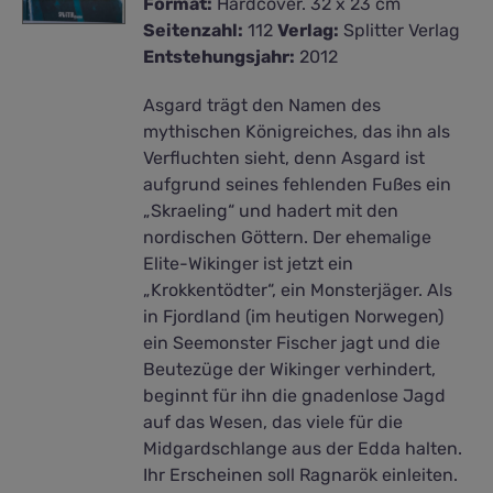
Format:
Hardcover. 32 x 23 cm
Seitenzahl:
112
Verlag:
Splitter Verlag
Entstehungsjahr:
2012
Asgard trägt den Namen des
mythischen Königreiches, das ihn als
Verfluchten sieht, denn Asgard ist
aufgrund seines fehlenden Fußes ein
„Skraeling“ und hadert mit den
nordischen Göttern. Der ehemalige
Elite-Wikinger ist jetzt ein
„Krokkentödter“, ein Monsterjäger. Als
in Fjordland (im heutigen Norwegen)
ein Seemonster Fischer jagt und die
Beutezüge der Wikinger verhindert,
beginnt für ihn die gnadenlose Jagd
auf das Wesen, das viele für die
Midgardschlange aus der Edda halten.
Ihr Erscheinen soll Ragnarök einleiten.