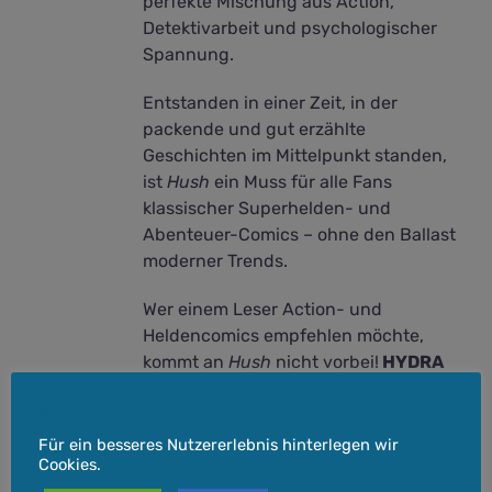
perfekte Mischung aus Action,
Detektivarbeit und psychologischer
Spannung.
Entstanden in einer Zeit, in der
packende und gut erzählte
Geschichten im Mittelpunkt standen,
ist
Hush
ein Muss für alle Fans
klassischer Superhelden- und
Abenteuer-Comics – ohne den Ballast
moderner Trends.
Wer einem Leser Action- und
Heldencomics empfehlen möchte,
kommt an
Hush
nicht vorbei!
HYDRA
geprüft!
Cookie-Hinweis
Für ein besseres Nutzererlebnis hinterlegen wir
Cookies.
inkl. 7 % MwSt.