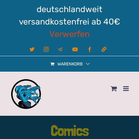
Zum
deutschlandweit
Inhalt
springen
versandkostenfrei ab 40€
Verwerfen
X
Instagram
Telegram
YouTube
Facebook
Linktree
WARENKORB
Comics