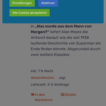
Einstellungen
Ablehnen
Entstehungsjahr:
1985/1986
Drei Geschichten vom legendären
Alle Cookies akzeptieren
Watchmen
-Autor Alan Moore
In
„Was wurde aus dem Mann von
Morgen?“
liefert Alan Moore die
Antwort darauf, wie die seit 1938
laufende Geschichte von Superman ein
Ende finden könnte. Abgerundet durch
zwei weitere Klassiker.
inkl. 7 % MwSt.
Versandkosten
zzgl.
Lieferzeit:
3-5 Werktage
In den
Details
Warenkorb