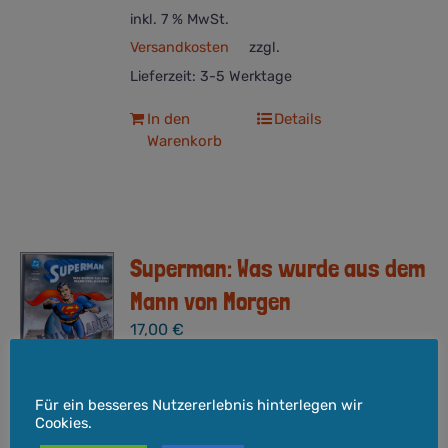
inkl. 7 % MwSt.
Versandkosten
zzgl.
Lieferzeit:
3-5 Werktage
In den
Details
Warenkorb
Superman: Was wurde aus dem
Mann von Morgen
17,00
€
Cookie-Hinweis
Format:
Softcover, 27 x 18 cm
Für ein besseres Nutzererlebnis hinterlegen wir
Seitenzahl:
132
Cookies.
Verlag:
Panini