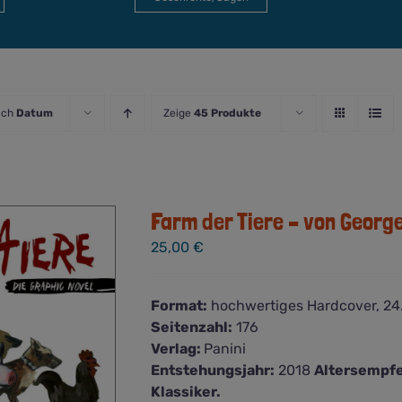
ach
Datum
Zeige
45 Produkte
Farm der Tiere – von Georg
25,00
€
Format:
hochwertiges Hardcover, 24.
Seitenzahl:
176
Verlag:
Panini
Entstehungsjahr:
2018
Altersempfe
Klassiker.