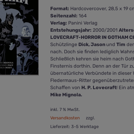
Format:
Hardcovercover, 28,5 x 19 c
Seitenzahl:
164
Verlag:
Panini Verlag
Entstehungsjahr:
2000/2001
Alter
LOVECRAFT-HORROR IN GOTHAM C
Schützlinge
Dick, Jason
und
Tim
dem
nach. Doch sie finden lediglich Wahn
Schließlich kehren sie heim nach Got
Finsternis dorthin. Denn an der Tür z
übernatürliche Verbündete in dieser 
Fledermaus-Ritter gegenüberzutreten
Schaffen von
H. P. Lovecraft
! Ein a
Mike Mignola.
inkl. 7 % MwSt.
Versandkosten
zzgl.
Lieferzeit:
3-5 Werktage