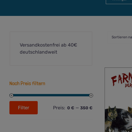
Sortieren n
Versandkostenfrei ab 40€
deutschlandweit
Nach Preis filtern
Filter
Preis:
—
0 €
350 €
Min.
Max.
Preis
Preis