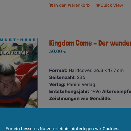
In den Warenkorb
Quick View
Kingdom Come – Der wunder
30,00
€
Format:
Hardcover, 26,8 x 17,7 cm
Seitenzahl:
236
Verlag:
Panini Verlag
Entstehungsjahr:
1996
Altersempfe
Zeichnungen wie Gemälde.
Der Zeichner Alex Ross erschafft mit 
Comics, die Welt von Superman und C
Cookie-Hinweis
(ebenfalls bei uns erhältlich).
Für ein besseres Nutzererlebnis hinterlegen wir Cookies.