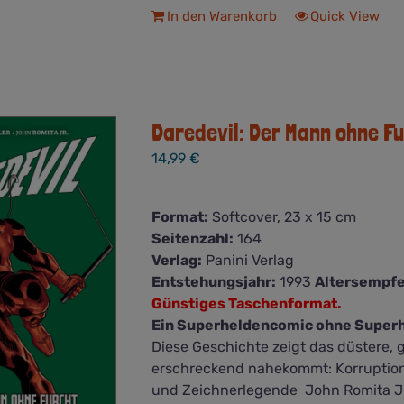
In den Warenkorb
Quick View
Daredevil: Der Mann ohne Fu
14,99
€
Format:
Softcover, 23 x 15 cm
Seitenzahl:
164
Verlag:
Panini Verlag
Entstehungsjahr:
1993
Altersempf
Günstiges Taschenformat.
Ein Superheldencomic ohne Super
Diese Geschichte zeigt das düstere, g
erschreckend nahekommt: Korruption,
und Zeichnerlegende John Romita Jr.