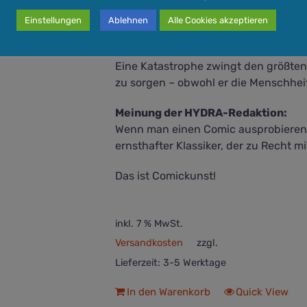
Der Band stellt die Frage, wie es sic
leben. Wenn es keine Olympischen Sp
Einstellungen
Ablehnen
Alle Cookies akzeptieren
außer Kontrolle geratene Übermensc
Eine Katastrophe zwingt den größten
zu sorgen – obwohl er die Menschhei
Meinung der HYDRA-Redaktion:
Wenn man einen Comic ausprobiere
ernsthafter Klassiker, der zu Recht 
Das ist Comickunst!
inkl. 7 % MwSt.
Versandkosten
zzgl.
Lieferzeit:
3-5 Werktage
In den Warenkorb
Quick View