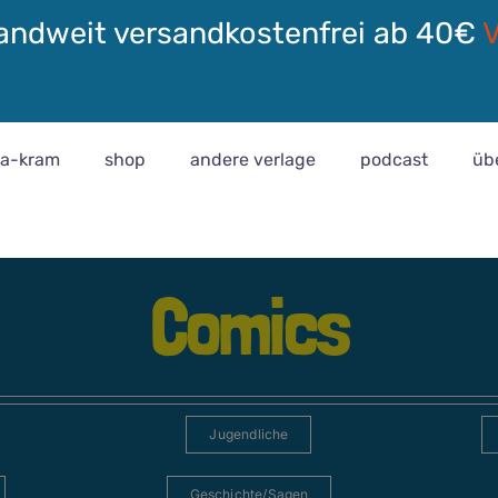
andweit versandkostenfrei ab 40€
ra-kram
shop
andere verlage
podcast
üb
Comics
Jugendliche
Geschichte/Sagen