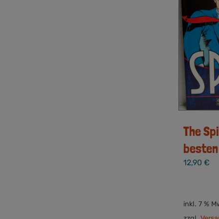
The Spi
besten
12,90
€
inkl. 7 % M
zzgl.
Versa