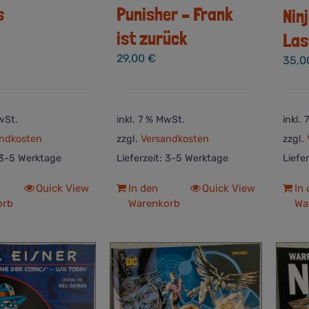
s
Punisher – Frank
Nin
ist zurück
Las
29,00
€
35,
wSt.
inkl. 7 % MwSt.
inkl.
ndkosten
zzgl.
Versandkosten
zzgl.
3-5 Werktage
Lieferzeit:
3-5 Werktage
Liefe
Quick View
In den
Quick View
In
orb
Warenkorb
Wa