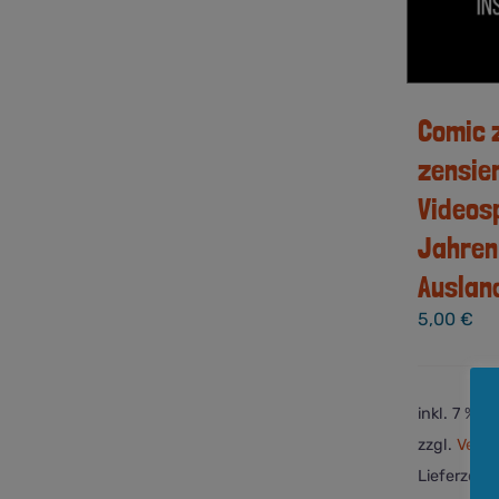
Comic 
zensie
Videosp
Jahren 
Auslan
5,00
€
inkl. 7 % M
zzgl.
Versa
Lieferzeit: