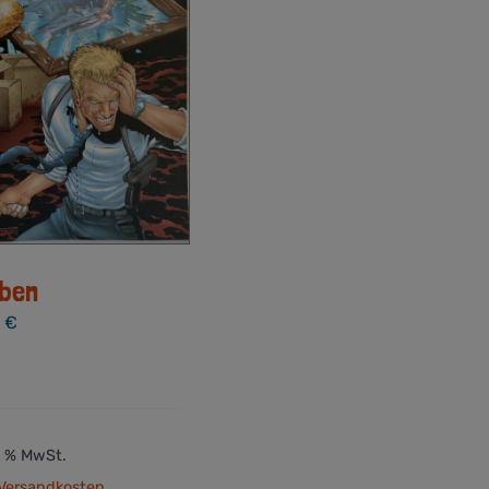
ben
0
€
 7 % MwSt.
Versandkosten