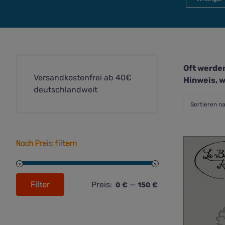
Oft werden
Versandkostenfrei ab 40€
Hinweis, w
deutschlandweit
Sortieren n
Nach Preis filtern
Filter
Preis:
—
0 €
150 €
Min.
Max.
Preis
Preis