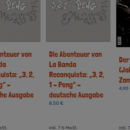
enteuer von
Die Abenteuer von
Der
da
La Banda
(Ja
ista: „3, 2,
Reconquista: „3, 2,
Zon
g“ –
1 – Peng“ –
4,90
che Ausgabe
deutsche Ausgabe
8,50
€
wSt.
inkl. 7 % MwSt.
inkl.