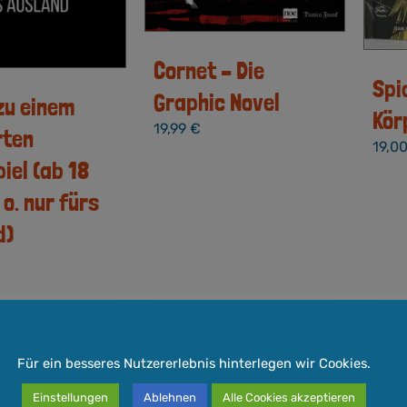
Cornet – Die
Spi
Graphic Novel
zu einem
Kör
19,99
€
rten
19,0
iel (ab 18
o. nur fürs
d)
wSt.
inkl. 7 % MwSt.
inkl.
Cookie-Hinweis
Für ein besseres Nutzererlebnis hinterlegen wir Cookies.
ndkosten
zzgl.
Versandkosten
zzgl.
3-5 Werktage
Lieferzeit:
3-5 Werktage
Liefe
Einstellungen
Ablehnen
Alle Cookies akzeptieren