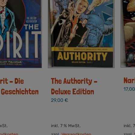
Nar
The Authority –
rit – Die
17,0
Deluxe Edition
 Geschichten
29,00
€
wSt.
inkl. 7 % MwSt.
inkl.
ndkosten
zzgl.
Versandkosten
zzgl.