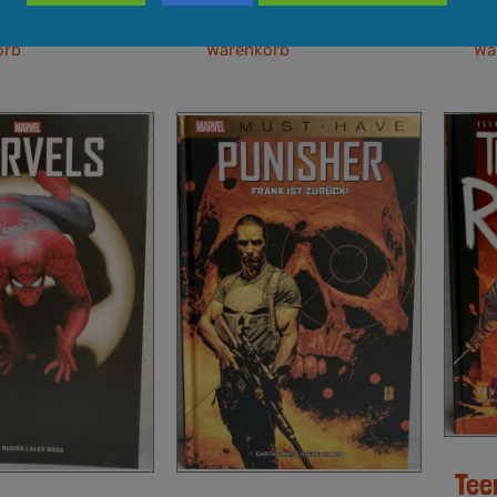
Quick View
In den
Quick View
In
orb
Warenkorb
Wa
Tee