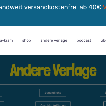
andweit versandkostenfrei ab 40€
ra-kram
shop
andere verlage
podcast
üb
Andere Verlage
Jugendliche
Geschichte/Sagen