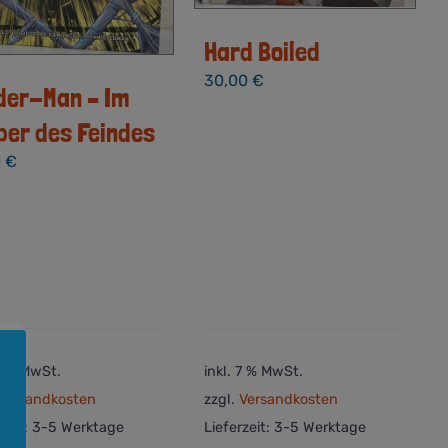
Hard Boiled
30,00
€
der-Man – Im
per des Feindes
0
€
 7 % MwSt.
inkl. 7 % MwSt.
Versandkosten
zzgl.
Versandkosten
rzeit:
3-5 Werktage
Lieferzeit:
3-5 Werktage