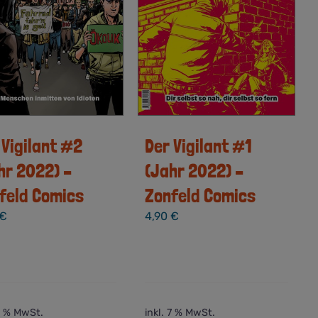
 Vigilant #2
Der Vigilant #1
hr 2022) –
(Jahr 2022) –
feld Comics
Zonfeld Comics
€
4,90
€
 7 % MwSt.
inkl. 7 % MwSt.