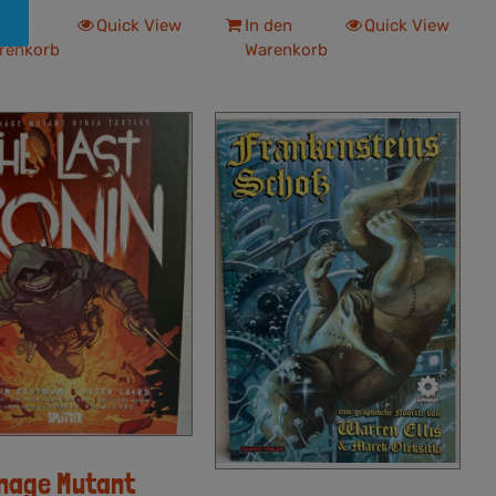
 den
Quick View
In den
Quick View
renkorb
Warenkorb
nage Mutant