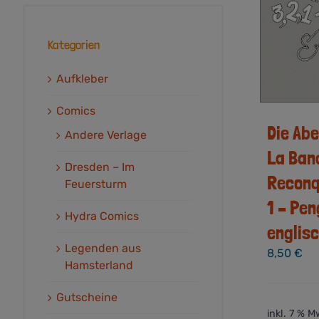
Kategorien
Aufkleber
Comics
Die Ab
Andere Verlage
La Ban
Dresden – Im
Reconqu
Feuersturm
1 – Pen
Hydra Comics
englis
Legenden aus
8,50
€
Hamsterland
Gutscheine
inkl. 7 % M