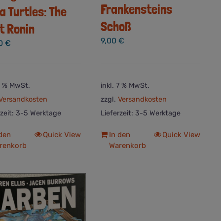
Frankensteins
ja Turtles: The
Schoß
t Ronin
9,00
€
00
€
 7 % MwSt.
inkl. 7 % MwSt.
Versandkosten
zzgl.
Versandkosten
rzeit:
3-5 Werktage
Lieferzeit:
3-5 Werktage
 den
Quick View
In den
Quick View
renkorb
Warenkorb