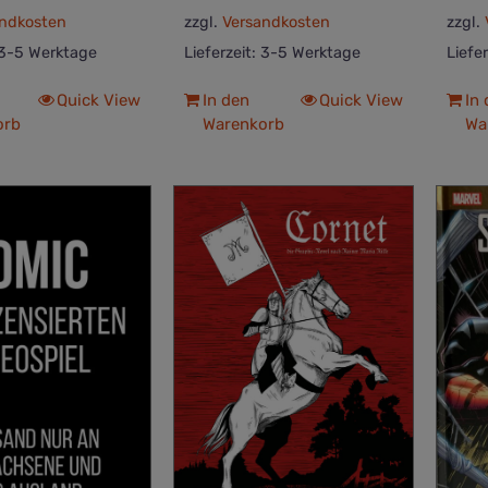
ndkosten
zzgl.
Versandkosten
zzgl.
3-5 Werktage
Lieferzeit:
3-5 Werktage
Liefe
Quick View
In den
Quick View
In
orb
Warenkorb
Wa