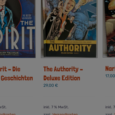
Nar
The Authority –
rit – Die
17,0
Deluxe Edition
 Geschichten
29,00
€
wSt.
inkl. 7 % MwSt.
inkl.
ndkosten
zzgl.
Versandkosten
zzgl.