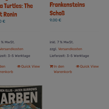
Frankensteins
ja Turtles: The
Schoß
t Ronin
9,00
€
00
€
 7 % MwSt.
inkl. 7 % MwSt.
Versandkosten
zzgl.
Versandkosten
rzeit:
3-5 Werktage
Lieferzeit:
3-5 Werktage
 den
Quick View
In den
Quick View
renkorb
Warenkorb