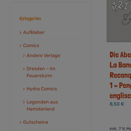
Kategorien
Aufkleber
Comics
Die Ab
Andere Verlage
La Ban
Dresden – Im
Reconqu
Feuersturm
1 – Pen
Hydra Comics
englis
Legenden aus
8,50
€
Hamsterland
Gutscheine
inkl. 7 % M