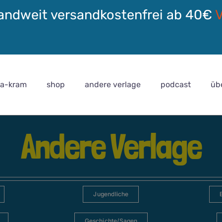
andweit versandkostenfrei ab 40€
ra-kram
shop
andere verlage
podcast
üb
Andere Verlage
Jugendliche
Geschichte/Sagen