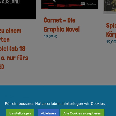
Cornet – Die
Spi
Graphic Novel
zu einem
Kör
19,99
€
rten
19,0
iel (ab 18
o. nur fürs
d)
wSt.
inkl. 7 % MwSt.
inkl.
Cookie-Hinweis
Für ein besseres Nutzererlebnis hinterlegen wir Cookies.
ndkosten
zzgl.
Versandkosten
zzgl.
3-5 Werktage
Lieferzeit:
3-5 Werktage
Liefe
Einstellungen
Ablehnen
Alle Cookies akzeptieren