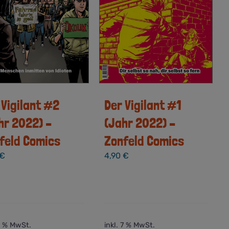
 Vigilant #2
Der Vigilant #1
hr 2022) –
(Jahr 2022) –
feld Comics
Zonfeld Comics
€
4,90
€
 7 % MwSt.
inkl. 7 % MwSt.