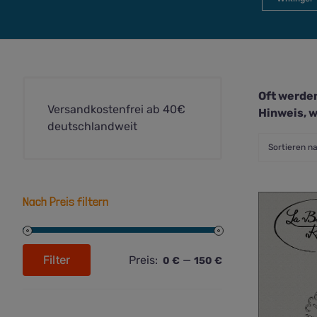
Oft werden
Versandkostenfrei ab 40€
Hinweis, w
deutschlandweit
Sortieren n
Nach Preis filtern
Filter
Preis:
—
0 €
150 €
Min.
Max.
Preis
Preis