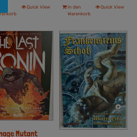
 den
Quick View
In den
Quick View
renkorb
Warenkorb
nage Mutant