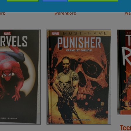
Quick View
In den
Quick View
In
orb
Warenkorb
Wa
Tee