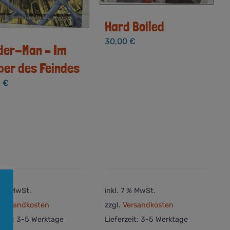
Hard Boiled
30,00
€
der-Man – Im
per des Feindes
0
€
 7 % MwSt.
inkl. 7 % MwSt.
Versandkosten
zzgl.
Versandkosten
rzeit:
3-5 Werktage
Lieferzeit:
3-5 Werktage