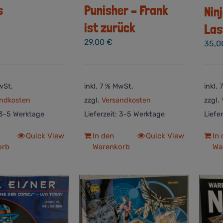
s
Punisher – Frank
Nin
ist zurück
Las
29,00
€
35,
wSt.
inkl. 7 % MwSt.
inkl.
ndkosten
zzgl.
Versandkosten
zzgl.
3-5 Werktage
Lieferzeit:
3-5 Werktage
Liefe
Quick View
In den
Quick View
In
orb
Warenkorb
Wa