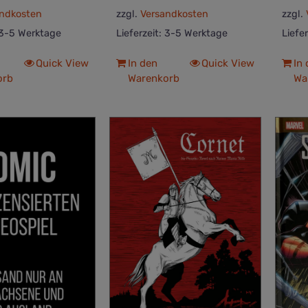
ndkosten
zzgl.
Versandkosten
zzgl.
3-5 Werktage
Lieferzeit:
3-5 Werktage
Liefe
Quick View
In den
Quick View
In
orb
Warenkorb
Wa