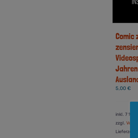
Comic 
zensie
Videosp
Jahren 
Auslan
5,00
€
inkl. 7 % M
zzgl.
Versa
Lieferzeit: