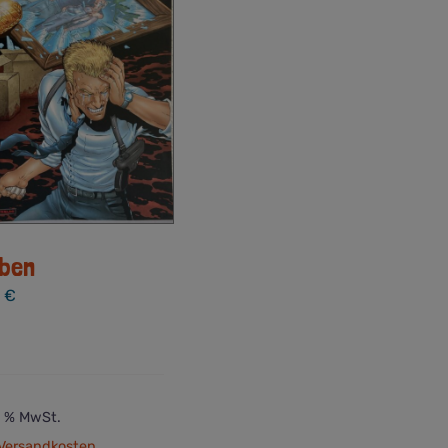
ben
0
€
 7 % MwSt.
Versandkosten