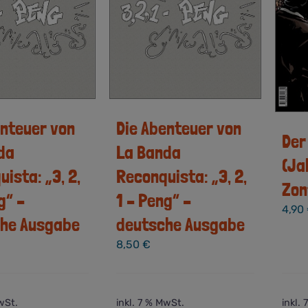
enteuer von
Die Abenteuer von
Der
da
La Banda
(Ja
ista: „3, 2,
Reconquista: „3, 2,
Zon
g“ –
1 – Peng“ –
4,90
che Ausgabe
deutsche Ausgabe
8,50
€
wSt.
inkl. 7 % MwSt.
inkl.