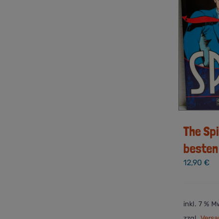
The Spi
besten
12,90
€
inkl. 7 % M
zzgl.
Versa