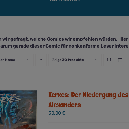
 wir gefragt, welche Comics wir empfehlen würden. Hier li
arum gerade dieser Comic für nonkonforme Leser interes
ach
Name
Zeige
30 Produkte
Xerxes: Der Niedergang des
Alexanders
30,00
€