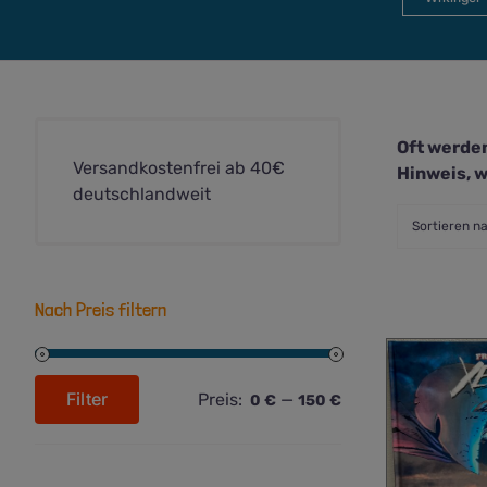
Oft werden
Versandkostenfrei ab 40€
Hinweis, w
deutschlandweit
Sortieren n
Nach Preis filtern
Filter
Preis:
—
0 €
150 €
Min.
Max.
Preis
Preis