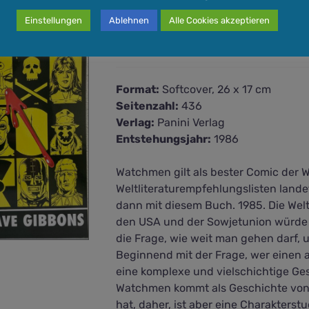
Watchmen
Einstellungen
Ablehnen
Alle Cookies akzeptieren
35,00
€
Format:
Softcover, 26 x 17 cm
Seitenzahl:
436
Verlag:
Panini Verlag
Entstehungsjahr:
1986
Watchmen gilt als bester Comic der W
Weltliteraturempfehlungslisten lan
dann mit diesem Buch. 1985. Die We
den USA und der Sowjetunion würde di
die Frage, wie weit man gehen darf, 
Beginnend mit der Frage, wer einen a
eine komplexe und vielschichtige Ge
Watchmen kommt als Geschichte von 
hat, daher, ist aber eine Charakterst