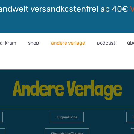
andweit versandkostenfrei ab 40€
ra-kram
shop
andere verlage
podcast
üb
Andere Verlage
Jugendliche
Geschichte/Sagen