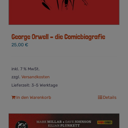
George Orwell – die Comicbiografie
25,00
€
inkl. 7 % MwSt.
zzgl.
Versandkosten
Lieferzeit:
3-5 Werktage
In den Warenkorb
Details