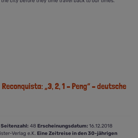
the city before they time travel back to our times.
Reconquista: „3, 2, 1 – Peng“ – deutsche
4
Seitenzahl:
48
Erscheinungsdatum:
16.12.2018
ster-Verlag e.K.
Eine Zeitreise in den 30-jährigen