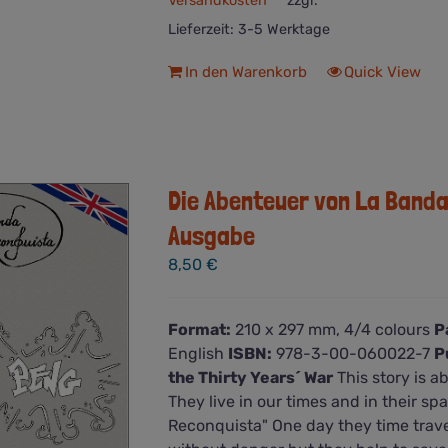
Versandkosten
zzgl.
Lieferzeit:
3-5 Werktage
In den Warenkorb
Quick View
Die Abenteuer von La Banda 
Ausgabe
8,50
€
Format:
210 x 297 mm, 4/4 colours
P
English
ISBN:
978-3-00-060022-7
P
the Thirty Years´ War
This story is a
They live in our times and in their s
Reconquista" One day they time travel 