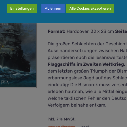
Die großen Seeschlachten –
Einstellungen
Ablehnen
Alle Cookies akzeptieren
15,80
€
Format:
Hardcover. 32 x 23 cm
Seite
Die großen Schlachten der Geschich
Auseinandersetzungen zwischen Nat
präsentieren euch die lesenswertes
Flaggschiffs im Zweiten Weltkrieg.
dem letzten großen Triumph der Bisma
erbarmungslose Jagd auf das Schlach
eindeutig: Die Bismarck muss versenk
erleben hautnah, wie alle Mittel einge
welche taktischen Fehler den Deutsc
Verfolgern beinahe entkam.
inkl. 7 % MwSt.