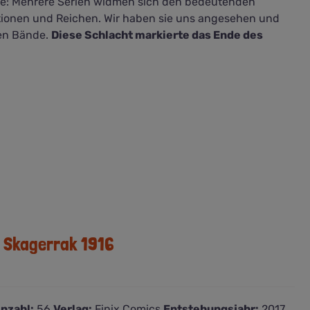
te: Mehrere Serien widmen sich den bedeutenden
ionen und Reichen. Wir haben sie uns angesehen und
ten Bände.
Diese Schlacht markierte das Ende des
– Skagerrak 1916
nzahl:
56
Verlag:
Finix Comics
Entstehungsjahr:
2017