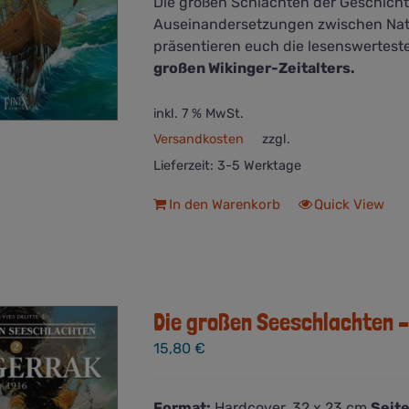
Die großen Schlachten der Geschich
Auseinandersetzungen zwischen Nat
präsentieren euch die lesenswertes
großen Wikinger-Zeitalters.
inkl. 7 % MwSt.
Versandkosten
zzgl.
Lieferzeit:
3-5 Werktage
In den Warenkorb
Quick View
Die großen Seeschlachten 
15,80
€
Format:
Hardcover. 32 x 23 cm
Seite