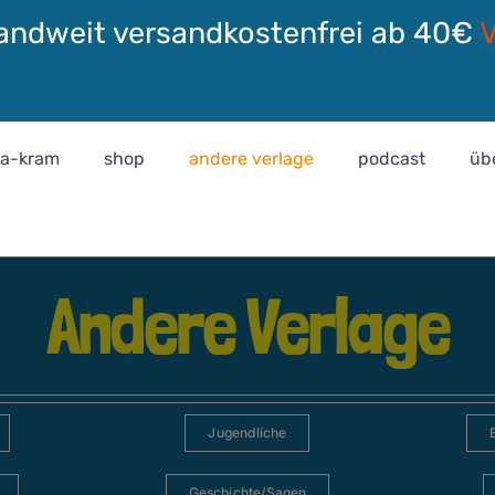
andweit versandkostenfrei ab 40€
ra-kram
shop
andere verlage
podcast
üb
Andere Verlage
Jugendliche
Geschichte/Sagen