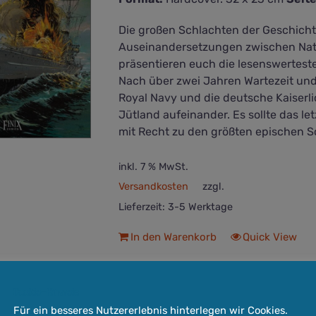
Die großen Schlachten der Geschich
Auseinandersetzungen zwischen Nat
präsentieren euch die lesenswertes
Nach über zwei Jahren Wartezeit und
Royal Navy und die deutsche Kaiserli
Jütland aufeinander. Es sollte das l
mit Recht zu den größten epischen Sc
inkl. 7 % MwSt.
Versandkosten
zzgl.
Lieferzeit:
3-5 Werktage
In den Warenkorb
Quick View
Cookie-Hinweis
Für ein besseres Nutzererlebnis hinterlegen wir Cookies.