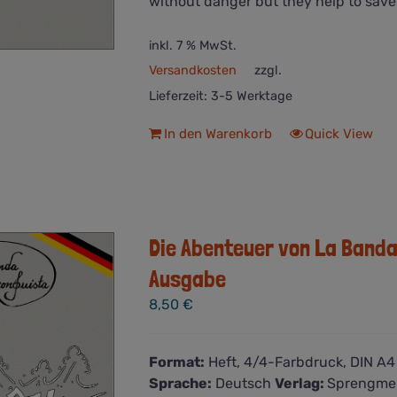
without danger but they help to save 
inkl. 7 % MwSt.
Versandkosten
zzgl.
Lieferzeit:
3-5 Werktage
In den Warenkorb
Quick View
Die Abenteuer von La Banda 
Ausgabe
8,50
€
Format:
Heft, 4/4-Farbdruck, DIN A
Sprache:
Deutsch
Verlag:
Sprengmei