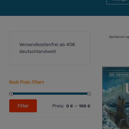
Sortieren n
Versandkostenfrei ab 40€
deutschlandweit
Nach Preis filtern
Filter
Preis:
—
0 €
150 €
Min.
Max.
Preis
Preis