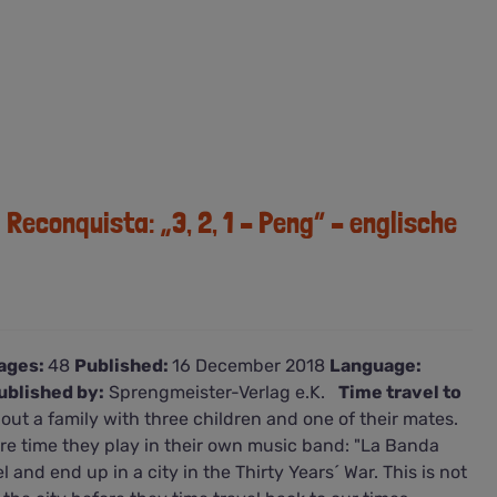
Reconquista: „3, 2, 1 – Peng“ – englische
ages:
48
Published:
16 December 2018
Language:
ublished by:
Sprengmeister-Verlag e.K.
Time travel to
bout a family with three children and one of their mates.
pare time they play in their own music band: "La Banda
and end up in a city in the Thirty Years´ War. This is not