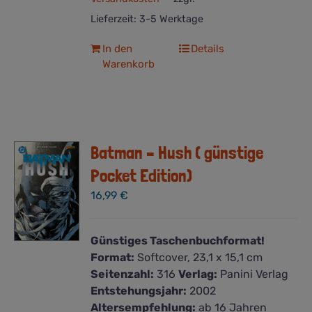
Lieferzeit:
3-5 Werktage
In den
Details
Warenkorb
Batman – Hush ( günstige
Pocket Edition)
16,99
€
Günstiges Taschenbuchformat!
Format:
Softcover, 23,1 x 15,1 cm
Seitenzahl:
316
Verlag:
Panini Verlag
Entstehungsjahr:
2002
Altersempfehlung:
ab 16 Jahren