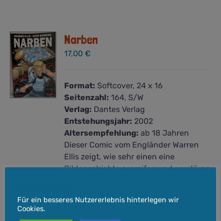
Narben
17,00
€
Format:
Softcover, 24 x 16
Seitenzahl:
164, S/W
Verlag:
Dantes Verlag
Entstehungsjahr:
2002
Altersempfehlung:
ab 18 Jahren
Dieser Comic vom Engländer Warren
Ellis zeigt, wie sehr einen eine
Bildgeschichte ergreifen und verstören
kann. Dieser Band für Erwachsene
Cookie-Hinweis
erzählt die Geschichte eines Polizisten,
Für ein besseres Nutzererlebnis hinterlegen wir
der den brutalen Mord an einem
Cookies.
Mädchen aufklären muss und den im