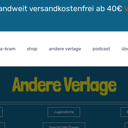
andweit versandkostenfrei ab 40€
ra-kram
shop
andere verlage
podcast
üb
Andere Verlage
Jugendliche
Geschichte/Sagen