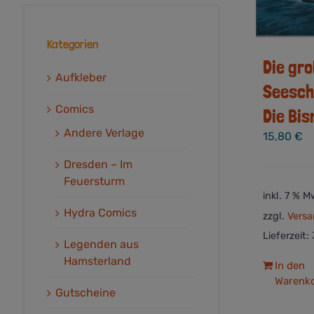
Kategorien
Die gr
Aufkleber
Seesch
Comics
Die Bi
Andere Verlage
15,80
€
Dresden – Im
Feuersturm
inkl. 7 % M
Hydra Comics
zzgl.
Versa
Lieferzeit:
Legenden aus
Hamsterland
In den
Warenk
Gutscheine