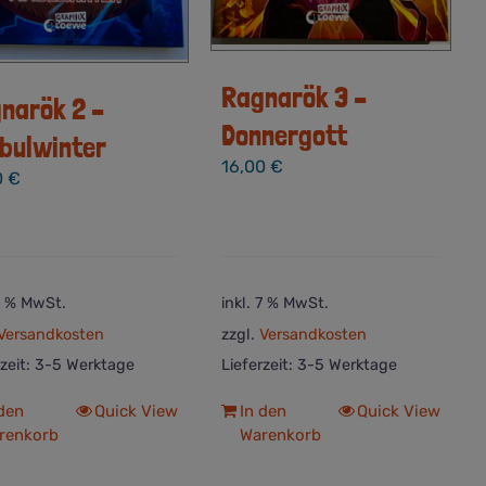
Ragnarök 3 –
narök 2 –
Donnergott
bulwinter
16,00
€
0
€
 7 % MwSt.
inkl. 7 % MwSt.
Versandkosten
zzgl.
Versandkosten
rzeit:
3-5 Werktage
Lieferzeit:
3-5 Werktage
 den
Quick View
In den
Quick View
renkorb
Warenkorb