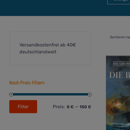
Sortieren n
Versandkostenfrei ab 40€
deutschlandweit
Nach Preis filtern
Filter
Preis:
—
0 €
150 €
Min.
Max.
Preis
Preis