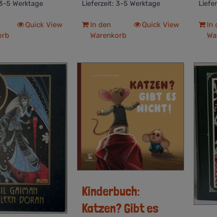
3-5 Werktage
Lieferzeit:
3-5 Werktage
Liefe
Quick View
In den
Quick View
In
orb
Warenkorb
Wa
Kinderbuch:
Katzen? Gibt es