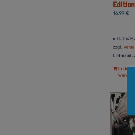
Edition
16,99
€
inkl. 7 % M
zzgl.
Versa
Lieferzeit:
In den
Warenk