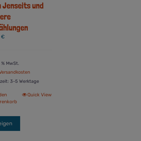
 Jenseits und
ere
ählungen
5
€
 7 % MwSt.
Versandkosten
rzeit:
3-5 Werktage
 den
Quick View
renkorb
eigen