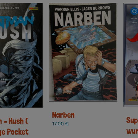
Narben
Sup
 – Hush (
17,00
€
wur
ge Pocket