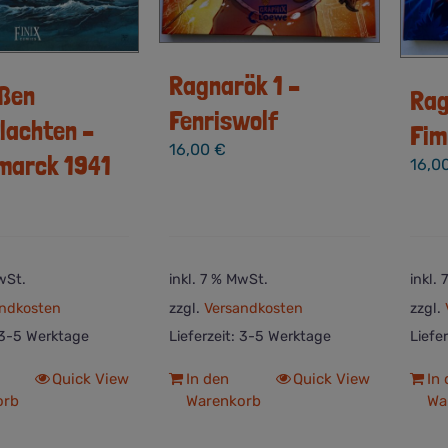
Ragnarök 1 –
oßen
Rag
Fenriswolf
lachten –
Fim
16,00
€
smarck 1941
16,0
wSt.
inkl. 7 % MwSt.
inkl.
ndkosten
zzgl.
Versandkosten
zzgl.
3-5 Werktage
Lieferzeit:
3-5 Werktage
Liefe
Quick View
In den
Quick View
In
orb
Warenkorb
Wa