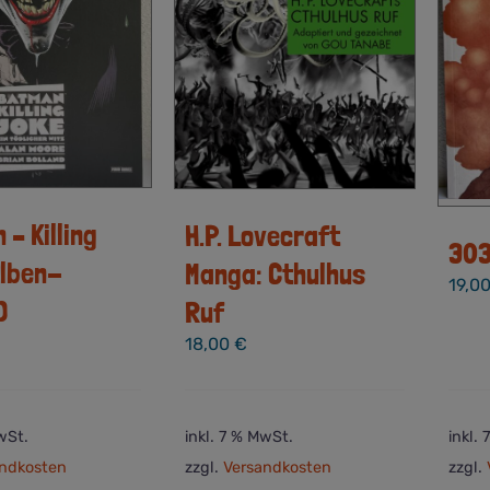
– Killing
H.P. Lovecraft
30
Alben-
Manga: Cthulhus
19,0
)
Ruf
18,00
€
wSt.
inkl. 7 % MwSt.
inkl.
ndkosten
zzgl.
Versandkosten
zzgl.