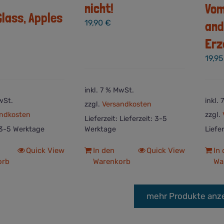
nicht!
Vom
lass, Apples
19,90
€
and
Erz
19,9
inkl. 7 % MwSt.
wSt.
inkl.
zzgl.
Versandkosten
ndkosten
zzgl.
Lieferzeit:
Lieferzeit: 3-5
3-5 Werktage
Werktage
Liefe
Quick View
In den
Quick View
In
orb
Warenkorb
Wa
mehr Produkte anz