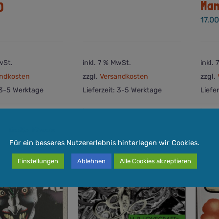
Man
)
17,0
wSt.
inkl. 7 % MwSt.
inkl.
ndkosten
zzgl.
Versandkosten
zzgl.
3-5 Werktage
Lieferzeit:
3-5 Werktage
Liefe
Quick View
In den
Quick View
In
orb
Warenkorb
Wa
Cookie-Hinweis
Für ein besseres Nutzererlebnis hinterlegen wir Cookies.
Einstellungen
Ablehnen
Alle Cookies akzeptieren