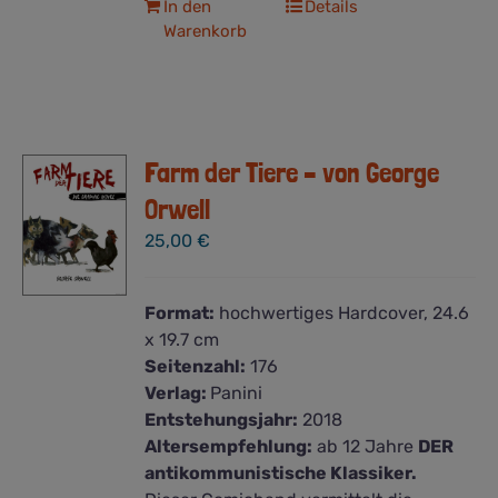
In den
Details
Warenkorb
Farm der Tiere – von George
Orwell
25,00
€
Format:
hochwertiges Hardcover, 24.6
x 19.7 cm
Seitenzahl:
176
Verlag:
Panini
Entstehungsjahr:
2018
Altersempfehlung:
ab 12 Jahre
DER
antikommunistische Klassiker.