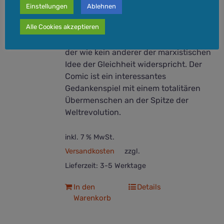
Junge, der seine Eltern an die
Einstellungen
Ablehnen
bolschewistischen Säuberungstruppen
Alle Cookies akzeptieren
verloren hat, kämpft mit allen Mitteln
gegen das Regime des Außerirdischen,
der wie kein anderer der marxistischen
Idee der Gleichheit widerspricht. Der
Comic ist ein interessantes
Gedankenspiel mit einem totalitären
Übermenschen an der Spitze der
Weltrevolution.
inkl. 7 % MwSt.
Versandkosten
zzgl.
Lieferzeit:
3-5 Werktage
In den
Details
Warenkorb