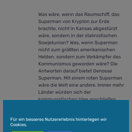
Was wäre, wenn das Raumschiff, das
Superman von Krypton zur Erde
brachte, nicht in Kansas abgestürzt
wäre, sondern in der stalinistischen
Sowjetunion? Was, wenn Superman
nicht zum größten amerikanischen
Helden, sondern zum Vorkämpfer des
Kommunismus geworden wäre? Die
Antworten darauf bietet Genosse
Superman. Mit einem roten Superman
wäre die Welt eine andere. Immer mehr
Länder würden sich der
kommunistischen Idee anschließen
und den von Konflikten zerrissenen
Cookie-Hinweis
USA und ihren „Way of life“ immer
Für ein besseres Nutzererlebnis hinterlegen wir
weiter isolieren. Doch würde es auch in
Cookies.
dieser Welt einen Batman geben. Ein