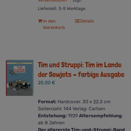
Versandkosten
zzgl.
Lieferzeit:
3-5 Werktage
In den
Details
Warenkorb
Tim und Struppi: Tim im Lande
der Sowjets – farbige Ausgabe
25,00
€
Format:
Hardcover. 30 x 22,3 cm
Seitenzahl:
144
Verlag:
Carlsen
Entstehung:
1929
Altersempfehlung
:
ab 8 Jahren
Der allererste Tim-und-Struppi-Band