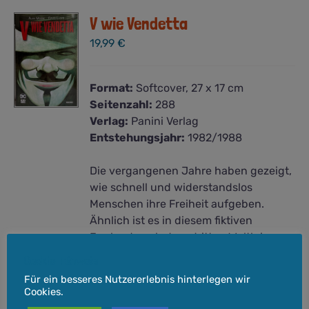
V wie Vendetta
19,99
€
Format:
Softcover, 27 x 17 cm
Seitenzahl:
288
Verlag:
Panini Verlag
Entstehungsjahr:
1982/1988
Die vergangenen Jahre haben gezeigt,
wie schnell und widerstandslos
Menschen ihre Freiheit aufgeben.
Ähnlich ist es in diesem fiktiven
England nach dem dritten Weltkrieg.
Ein totalitäres, verbrecherisches
Cookie-Hinweis
Regime hat die absolute Macht. Die
Für ein besseres Nutzererlebnis hinterlegen wir
Menschen lassen sich das gefallen,
Cookies.
denn ihnen fehlt jede Hoffnung im