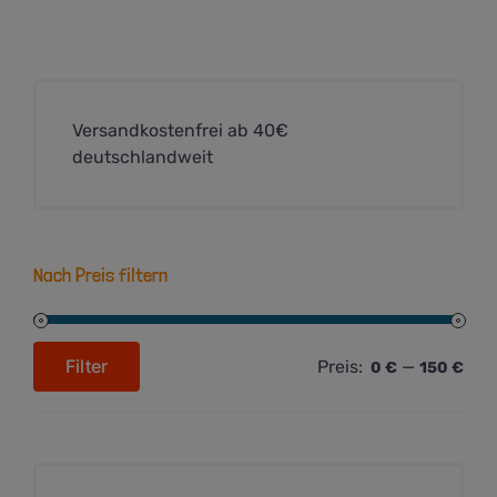
Versandkostenfrei ab 40€
deutschlandweit
Nach Preis filtern
Filter
Preis:
—
0 €
150 €
Min.
Max.
Preis
Preis