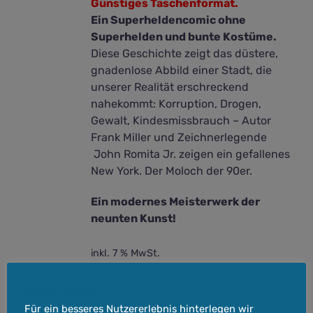
Günstiges Taschenformat.
Ein Superheldencomic ohne
Superhelden und bunte Kostüme.
Diese Geschichte zeigt das düstere,
gnadenlose Abbild einer Stadt, die
unserer Realität erschreckend
nahekommt: Korruption, Drogen,
Gewalt, Kindesmissbrauch – Autor
Frank Miller und Zeichnerlegende
John Romita Jr. zeigen ein gefallenes
New York. Der Moloch der 90er.
Ein modernes Meisterwerk der
neunten Kunst!
inkl. 7 % MwSt.
Versandkosten
zzgl.
Cookie-Hinweis
Lieferzeit:
3-5 Werktage
Für ein besseres Nutzererlebnis hinterlegen wir