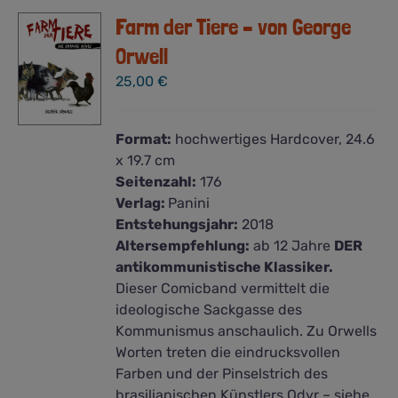
Farm der Tiere – von George
Orwell
25,00
€
Format:
hochwertiges Hardcover, 24.6
x 19.7 cm
Seitenzahl:
176
Verlag:
Panini
Entstehungsjahr:
2018
Altersempfehlung:
ab 12 Jahre
DER
antikommunistische Klassiker.
Dieser Comicband vermittelt die
ideologische Sackgasse des
Kommunismus anschaulich. Zu Orwells
Worten treten die eindrucksvollen
Farben und der Pinselstrich des
brasilianischen Künstlers Odyr – siehe