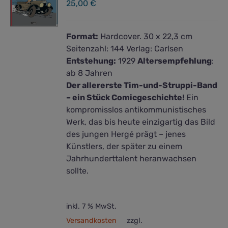
25,00
€
Format:
Hardcover. 30 x 22,3 cm
Seitenzahl:
144
Verlag:
Carlsen
Entstehung:
1929
Altersempfehlung
:
ab 8 Jahren
Der allererste Tim-und-Struppi-Band
– ein Stück Comicgeschichte!
Ein
kompromisslos antikommunistisches
Werk, das bis heute einzigartig das Bild
des jungen Hergé prägt – jenes
Künstlers, der später zu einem
Jahrhunderttalent heranwachsen
sollte.
inkl. 7 % MwSt.
Versandkosten
zzgl.