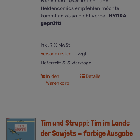
Wer einem Leser Action- und
Heldencomics empfehlen möchte,
kommt an
Hush
nicht vorbei!
HYDRA
geprüft!
inkl. 7 % MwSt.
Versandkosten
zzgl.
Lieferzeit:
3-5 Werktage
In den
Details
Warenkorb
Tim und Struppi: Tim im Lande
der Sowjets – farbige Ausgabe