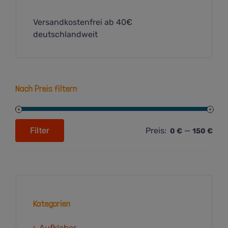
Versandkostenfrei ab 40€
deutschlandweit
Nach Preis filtern
Filter
Preis:
—
0 €
150 €
Min.
Max.
Preis
Preis
Kategorien
Aufkleber