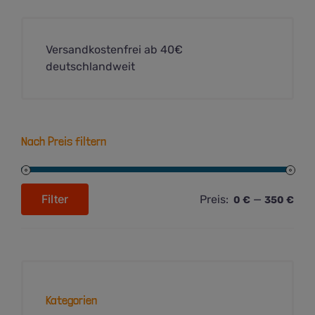
Versandkostenfrei ab 40€
deutschlandweit
Nach Preis filtern
Filter
Preis:
—
0 €
350 €
Min.
Max.
Preis
Preis
Kategorien