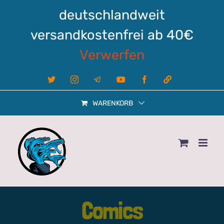
Zum
deutschlandweit
Inhalt
springen
versandkostenfrei ab 40€
Verwerfen
X
Instagram
Telegram
YouTube
Facebook
Linktree
WARENKORB
Comics