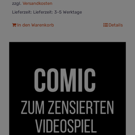
zzgl.
Versandkosten
Lieferzeit:
Lieferzeit: 3-5 Werktage
In den Warenkorb
Details