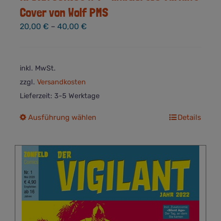
Cover von Wolf PMS
20,00
€
–
40,00
€
inkl. MwSt.
zzgl.
Versandkosten
Lieferzeit:
3-5 Werktage
Dieses
Ausführung wählen
Details
Produkt
weist
mehrere
Varianten
auf.
Die
Optionen
können