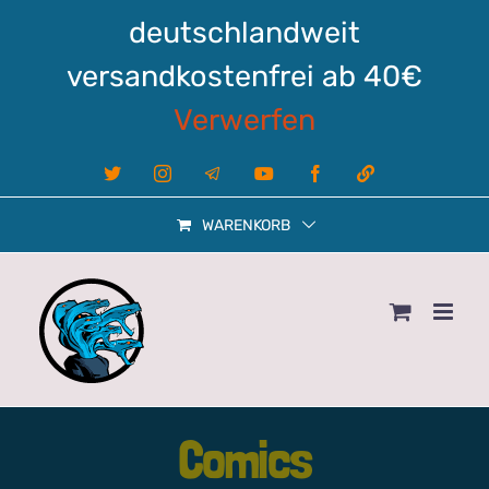
Zum
deutschlandweit
Inhalt
springen
versandkostenfrei ab 40€
Verwerfen
X
Instagram
Telegram
YouTube
Facebook
Linktree
WARENKORB
Comics