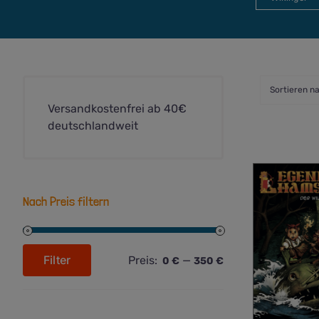
Sortieren n
Versandkostenfrei ab 40€
deutschlandweit
Nach Preis filtern
Filter
Preis:
—
0 €
350 €
Min.
Max.
Preis
Preis