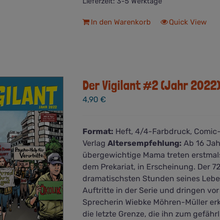
Lieferzeit:
3-5 Werktage
In den Warenkorb
Quick View
Der Vigilant #2 (Jahr 2022
4,90
€
Format:
Heft, 4/4-Farbdruck, Comic
Verlag
Altersempfehlung:
Ab 16 Jahr
übergewichtige Mama treten erstmals
dem Prekariat, in Erscheinung. Der 7
dramatischsten Stunden seines Lebe
Auftritte in der Serie und dringen vo
Sprecherin Wiebke Möhren-Müller erkl
die letzte Grenze, die ihn zum gefäh