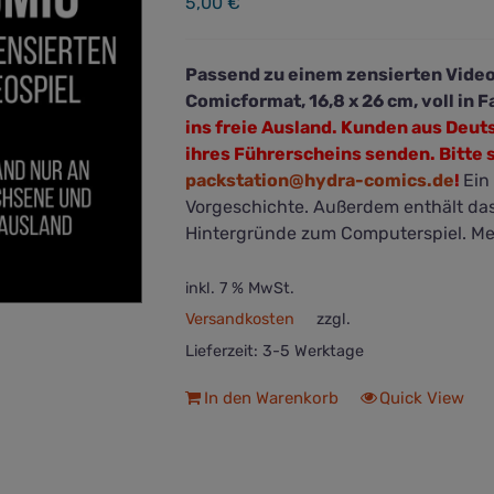
5,00
€
Passend zu einem zensierten Video
Comicformat, 16,8 x 26 cm, voll in F
ins freie Ausland. Kunden aus Deu
ihres Führerscheins senden. Bitte
packstation@hydra-comics.de
!
Ein
Vorgeschichte. Außerdem enthält das
Hintergründe zum Computerspiel. Me
inkl. 7 % MwSt.
Versandkosten
zzgl.
Lieferzeit:
3-5 Werktage
In den Warenkorb
Quick View