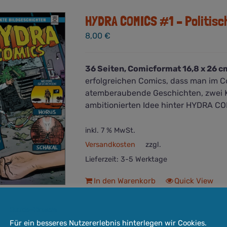
HYDRA COMICS #1 – Politisc
8,00
€
36 Seiten, Comicformat 16,8 x 26 cm,
erfolgreichen Comics, dass man im 
atemberaubende Geschichten, zwei Kü
ambitionierten Idee hinter HYDRA C
inkl. 7 % MwSt.
Versandkosten
zzgl.
Lieferzeit:
3-5 Werktage
In den Warenkorb
Quick View
Cookie-Hinweis
Für ein besseres Nutzererlebnis hinterlegen wir Cookies.