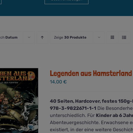
ach
Datum
Zeige
30 Produkte
Legenden aus Hamsterland #
14,00
€
40 Seiten, Hardcover, festes 150g-P
978-3-9822671-1-1
Die Besonderhei
unterschiedlich. Für
Kinder ab 6 Jah
Abenteuergeschichte. Erwachsene erk
existiert, in der eine weitere Geschi