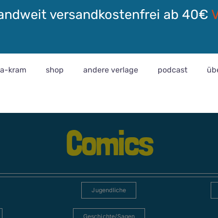
andweit versandkostenfrei ab 40€
ra-kram
shop
andere verlage
podcast
üb
Comics
Jugendliche
Geschichte/Sagen