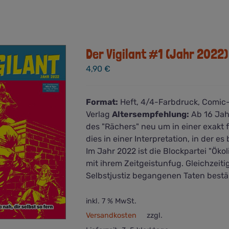
Produkt
weist
mehrere
Varianten
auf.
Der Vigilant #1 (Jahr 2022)
Die
4,90
€
Optionen
können
auf
Format:
Heft, 4/4-Farbdruck, Comic
der
Verlag
Altersempfehlung:
Ab 16 Jahr
Produktseite
des "Rächers" neu um in einer exakt
gewählt
dies in einer Interpretation, in der 
werden
Im Jahr 2022 ist die Blockpartei "Ökol
mit ihrem Zeitgeistunfug. Gleichzeit
Selbstjustiz begangenen Taten bestän
inkl. 7 % MwSt.
Versandkosten
zzgl.