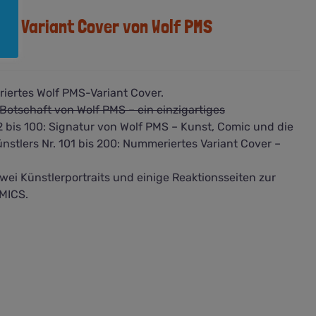
es Variant Cover von Wolf PMS
iertes Wolf PMS-Variant Cover.
 Botschaft von Wolf PMS – ein einzigartiges
2 bis 100: Signatur von Wolf PMS – Kunst, Comic und die
ünstlers Nr. 101 bis 200: Nummeriertes Variant Cover –
ei Künstlerportraits und einige Reaktionsseiten zur
MICS.