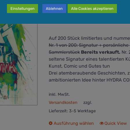
HYDRA COMICS #1 – limitiert
Einstellungen
Ablehnen
Alle Cookies akzeptieren
20,00
€
–
40,00
€
Auf 200 Stück limitiertes und nummer
Nr. 1 von 200: Signatur + persönliche
Sammlerstück
Bereits verkauft.
Nr. 
seltene Signatur eines talentierten K
Kunst, Comic und Gutes tun
Drei atemberaubende Geschichten, zw
ambitionierten Idee hinter HYDRA CO
inkl. MwSt.
Versandkosten
zzgl.
Lieferzeit:
3-5 Werktage
Dieses
Ausführung wählen
Quick View