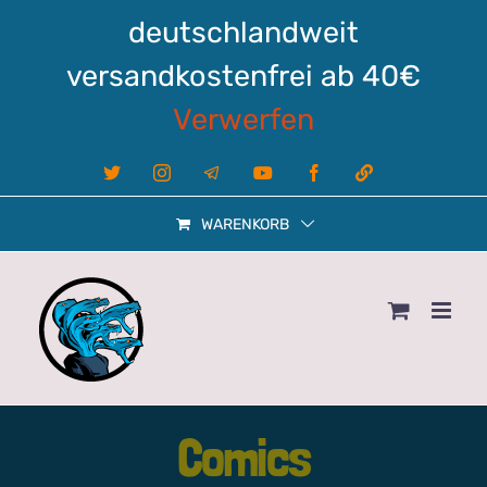
Zum
deutschlandweit
Inhalt
springen
versandkostenfrei ab 40€
Verwerfen
X
Instagram
Telegram
YouTube
Facebook
Linktree
WARENKORB
Comics