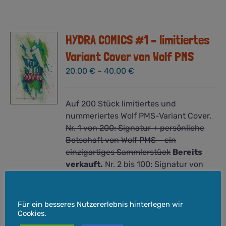
HYDRA COMICS #1 – limitiertes
Variant Cover von Wolf PMS
20,00
€
–
40,00
€
Auf 200 Stück limitiertes und
nummeriertes Wolf PMS-Variant Cover.
Nr. 1 von 200: Signatur + persönliche
Botschaft von Wolf PMS – ein
einzigartiges Sammlerstück
Bereits
verkauft.
Nr. 2 bis 100: Signatur von
Wolf PMS – Kunst, Comic und die
seltene Signatur eines talentierten
Cookie-Hinweis
Künstlers Nr. 101 bis 200: Nummeriertes
Für ein besseres Nutzererlebnis hinterlegen wir
Variant Cover – Kunst, Comic und
Cookies.
Gutes tun