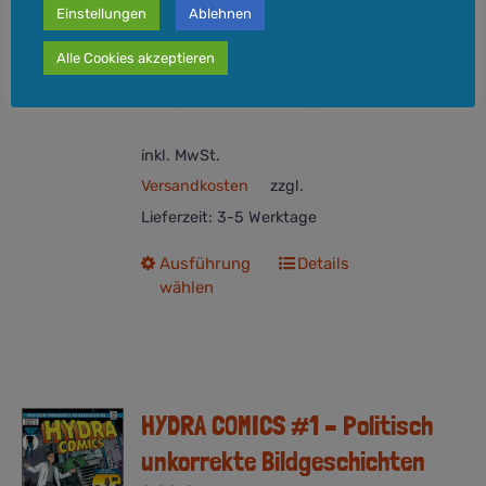
Einstellungen
Ablehnen
Drei atemberaubende Geschichten,
zwei Künstlerportraits und einige
Alle Cookies akzeptieren
Reaktionsseiten zur ambitionierten Idee
hinter HYDRA COMICS.
inkl. MwSt.
Versandkosten
zzgl.
Lieferzeit:
3-5 Werktage
Dieses
Ausführung
Details
wählen
Produkt
weist
mehrere
Varianten
auf.
HYDRA COMICS #1 – Politisch
Die
Optionen
unkorrekte Bildgeschichten
können