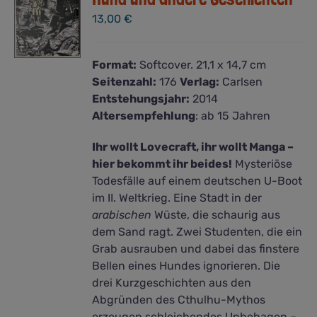
13,00
€
Format:
Softcover. 21,1 x 14,7 cm
Seitenzahl:
176
Verlag:
Carlsen
Entstehungsjahr:
2014
Altersempfehlung
: ab 15 Jahren
Ihr wollt Lovecraft, ihr wollt Manga –
hier bekommt ihr beides!
Mysteriöse
Todesfälle auf einem deutschen U-Boot
im II. Weltkrieg. Eine Stadt in der
arabischen
Wüste, die schaurig aus
dem Sand ragt. Zwei Studenten, die ein
Grab ausrauben und dabei das finstere
Bellen eines Hundes ignorieren. Die
drei Kurzgeschichten aus den
Abgründen des Cthulhu-Mythos
erzeugen schleichendes Unbehagen –