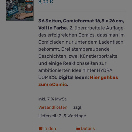
8,00
€
auf
der
Produktseite
36 Seiten, Comicformat 16,8 x 26 cm,
gewählt
Voll in Farbe.
2. überarbeitete Auflage
werden
des erfolgreichen Comics, dass man im
Comicladen nur unter dem Ladentisch
bekommt. Drei atemberaubende
Geschichten, zwei Künstlerportraits
und einige Reaktionsseiten zur
ambitionierten Idee hinter HYDRA
COMICS.
Digital lesen:
Hier geht es
zum eComic
.
inkl. 7 % MwSt.
Versandkosten
zzgl.
Lieferzeit:
3-5 Werktage
In den
Details