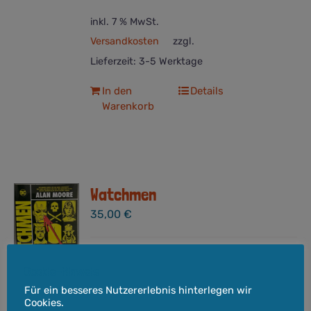
inkl. 7 % MwSt.
Versandkosten
zzgl.
Lieferzeit:
3-5 Werktage
In den
Details
Warenkorb
Watchmen
35,00
€
Format:
Softcover, 26 x 17 cm
Cookie-Hinweis
Seitenzahl:
436
Für ein besseres Nutzererlebnis hinterlegen wir
Verlag:
Panini Verlag
Cookies.
Entstehungsjahr:
1986