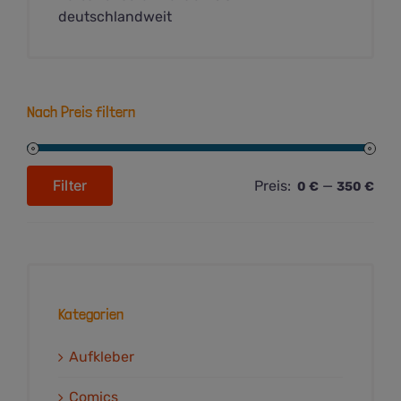
deutschlandweit
Nach Preis filtern
Filter
Preis:
—
0 €
350 €
Min.
Max.
Preis
Preis
Kategorien
Aufkleber
Comics