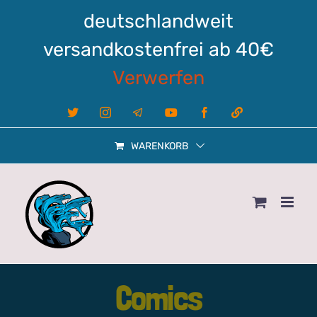
Zum
deutschlandweit
Inhalt
springen
versandkostenfrei ab 40€
Verwerfen
X
Instagram
Telegram
YouTube
Facebook
Linktree
WARENKORB
Comics