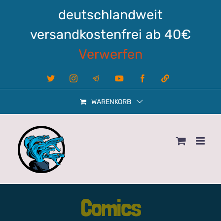
Zum
deutschlandweit
Inhalt
springen
versandkostenfrei ab 40€
Verwerfen
X
Instagram
Telegram
YouTube
Facebook
Linktree
WARENKORB
Comics