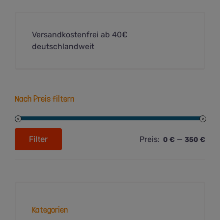
Versandkostenfrei ab 40€
deutschlandweit
Nach Preis filtern
Filter
Preis:
—
0 €
350 €
Min.
Max.
Preis
Preis
Kategorien