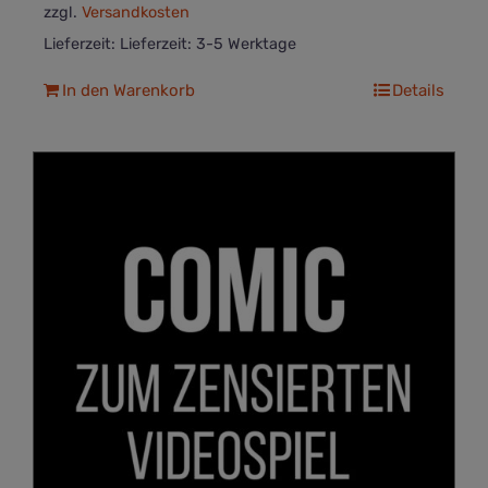
zzgl.
Versandkosten
Lieferzeit:
Lieferzeit: 3-5 Werktage
In den Warenkorb
Details