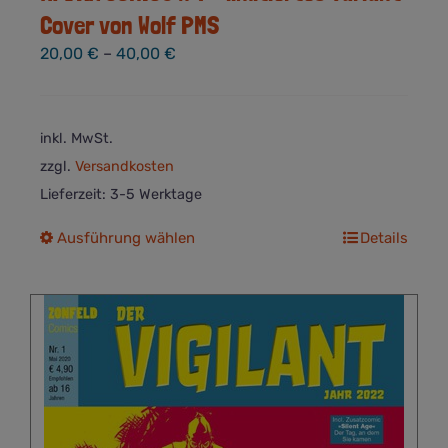
Cover von Wolf PMS
20,00
€
–
40,00
€
inkl. MwSt.
zzgl.
Versandkosten
Lieferzeit:
3-5 Werktage
Dieses
Ausführung wählen
Details
Produkt
weist
mehrere
Varianten
auf.
Die
Optionen
können