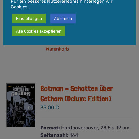
Für ein besseres Nutzererlebnis hinterlegen wir
Cookies.
inkl. 7 % MwSt.
Einstellungen
Ablehnen
Versandkosten
zzgl.
Lieferzeit:
3-5 Werktage
Alle Cookies akzeptieren
In den
Details
Warenkorb
Batman – Schatten über
Gotham (Deluxe Edition)
35,00
€
Format:
Hardcovercover, 28,5 x 19 cm
Seitenzahl:
164