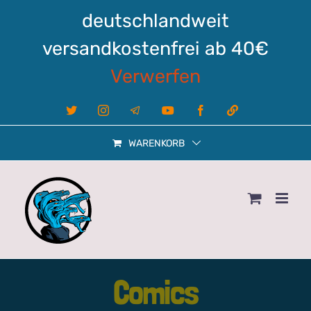
Zum
deutschlandweit
Inhalt
springen
versandkostenfrei ab 40€
Verwerfen
X
Instagram
Telegram
YouTube
Facebook
Linktree
WARENKORB
Comics