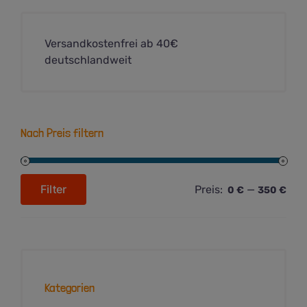
Versandkostenfrei ab 40€
deutschlandweit
Nach Preis filtern
Filter
Preis:
—
0 €
350 €
Min.
Max.
Preis
Preis
Kategorien