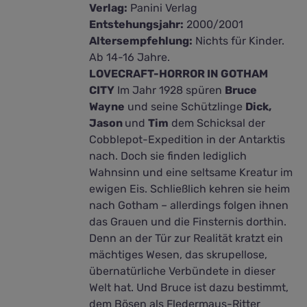
Verlag:
Panini Verlag
Entstehungsjahr:
2000/2001
Altersempfehlung:
Nichts für Kinder.
Ab 14-16 Jahre.
LOVECRAFT-HORROR IN GOTHAM
CITY
Im Jahr 1928 spüren
Bruce
Wayne
und seine Schützlinge
Dick,
Jason
und
Tim
dem Schicksal der
Cobblepot-Expedition in der Antarktis
nach. Doch sie finden lediglich
Wahnsinn und eine seltsame Kreatur im
ewigen Eis. Schließlich kehren sie heim
nach Gotham – allerdings folgen ihnen
das Grauen und die Finsternis dorthin.
Denn an der Tür zur Realität kratzt ein
mächtiges Wesen, das skrupellose,
übernatürliche Verbündete in dieser
Welt hat. Und Bruce ist dazu bestimmt,
dem Bösen als Fledermaus-Ritter