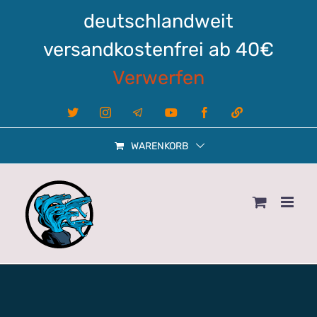
Zum
deutschlandweit
Inhalt
springen
versandkostenfrei ab 40€
Verwerfen
X
Instagram
Telegram
YouTube
Facebook
Linktree
WARENKORB