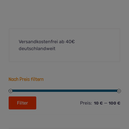
Varianten
auf.
Die
Optionen
können
auf
Versandkostenfrei ab 40€
der
deutschlandweit
Produktseite
gewählt
werden
Nach Preis filtern
Filter
Preis:
—
10 €
100 €
Min.
Max.
Preis
Preis