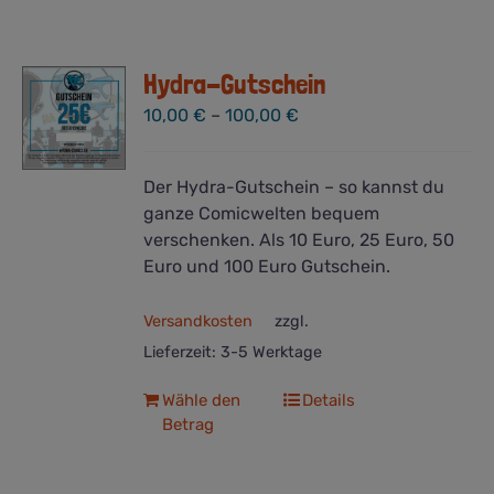
Hydra-Gutschein
10,00
€
–
100,00
€
Der Hydra-Gutschein – so kannst du
ganze Comicwelten bequem
verschenken. Als 10 Euro, 25 Euro, 50
Euro und 100 Euro Gutschein.
Versandkosten
zzgl.
Lieferzeit:
3-5 Werktage
Dieses
Wähle den
Details
Betrag
Produkt
weist
mehrere