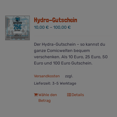
Hydra-Gutschein
10,00
€
–
100,00
€
Der Hydra-Gutschein – so kannst du
ganze Comicwelten bequem
verschenken. Als 10 Euro, 25 Euro, 50
Euro und 100 Euro Gutschein.
Versandkosten
zzgl.
Lieferzeit:
3-5 Werktage
Dieses
Wähle den
Details
Betrag
Produkt
weist
mehrere