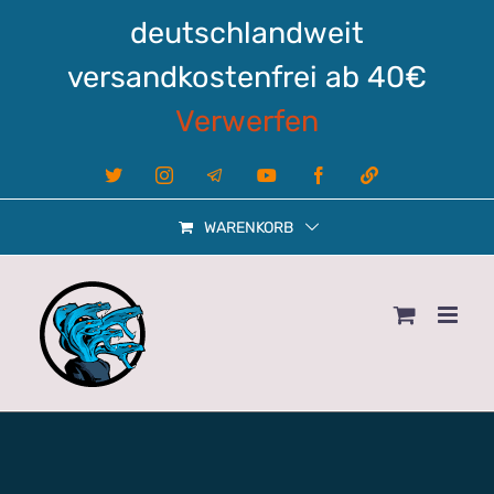
Zum
deutschlandweit
Inhalt
springen
versandkostenfrei ab 40€
Verwerfen
X
Instagram
Telegram
YouTube
Facebook
Linktree
WARENKORB