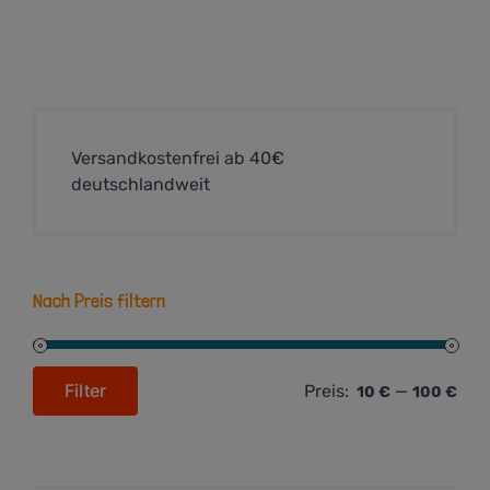
Varianten
auf.
Die
Optionen
können
auf
Versandkostenfrei ab 40€
der
deutschlandweit
Produktseite
gewählt
werden
Nach Preis filtern
Filter
Preis:
—
10 €
100 €
Min.
Max.
Preis
Preis