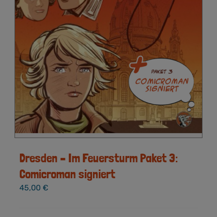
Dresden – Im Feuersturm Paket 3:
Comicroman signiert
45,00
€