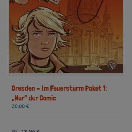
Dresden – Im Feuersturm Paket 1:
„Nur“ der Comic
30,00
€
inkl. 7 % MwSt.