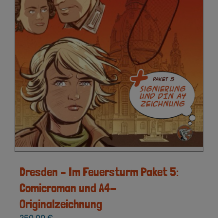
Dresden – Im Feuersturm Paket 5:
Comicroman und A4-
Originalzeichnung
250,00
€