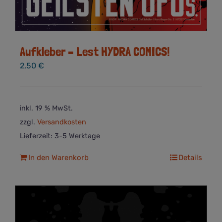
Aufkleber – Lest HYDRA COMICS!
2,50
€
inkl. 19 % MwSt.
zzgl.
Versandkosten
Lieferzeit:
3-5 Werktage
In den Warenkorb
Details