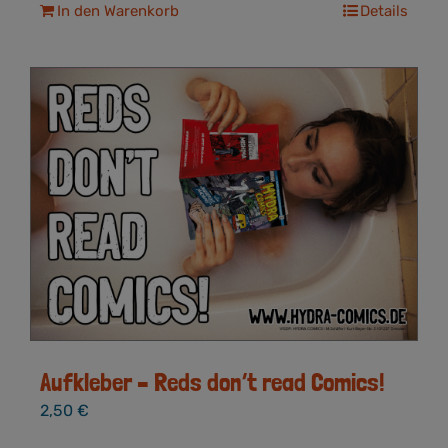
In den Warenkorb
Details
Aufkleber – Reds don’t read Comics!
2,50
€