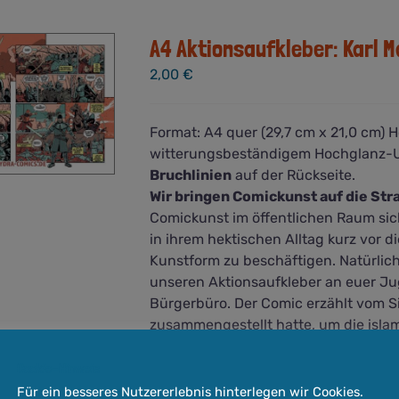
A4 Aktionsaufkleber: Karl M
2,00
€
Format: A4 quer (29,7 cm x 21,0 cm) 
witterungsbeständigem Hochglanz-UV-
Bruchlinien
auf der Rückseite.
Wir bringen Comickunst auf die Str
Comickunst im öffentlichen Raum sic
in ihrem hektischen Alltag kurz vor 
Kunstform zu beschäftigen. Natürlich s
unseren Aktionsaufkleber an euer Ju
Bürgerbüro. Der Comic erzählt vom Si
zusammengestellt hatte, um die isla
Martell ging als Retter Europas in d
und unser Aufkleber ins Spiel.
Cookie-Hinweis
Für ein besseres Nutzererlebnis hinterlegen wir Cookies.