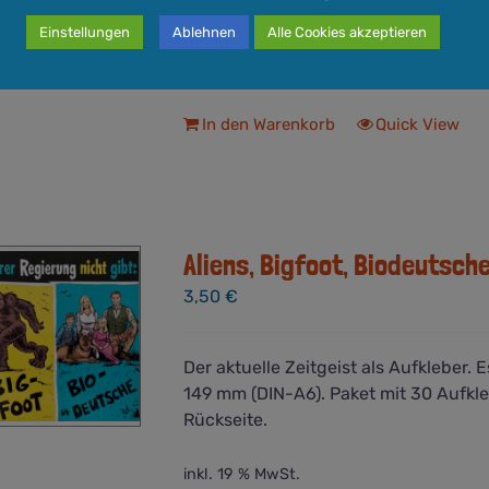
inkl. 19 % MwSt.
Einstellungen
Ablehnen
Alle Cookies akzeptieren
Versandkosten
zzgl.
Lieferzeit:
3-5 Werktage
In den Warenkorb
Quick View
Aliens, Bigfoot, Biodeutsch
3,50
€
Der aktuelle Zeitgeist als Aufkleber. 
149 mm (DIN-A6). Paket mit 30 Aufkleb
Rückseite.
inkl. 19 % MwSt.