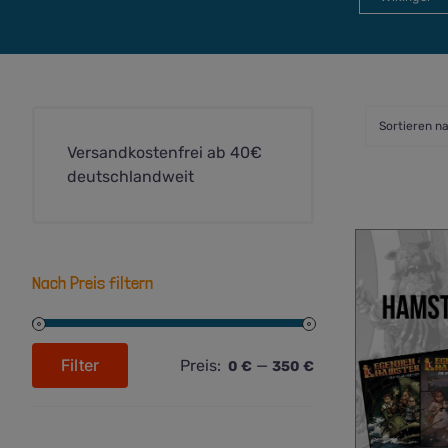
Sortieren n
Versandkostenfrei ab 40€
deutschlandweit
Nach Preis filtern
Filter
Preis:
—
0 €
350 €
Min.
Max.
Preis
Preis