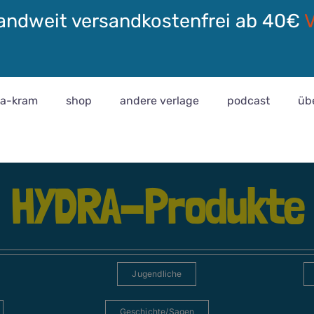
andweit versandkostenfrei ab 40€
ra-kram
shop
andere verlage
podcast
üb
HYDRA-Produkte
Jugendliche
Geschichte/Sagen