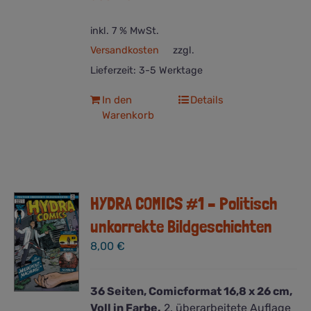
inkl. 7 % MwSt.
Versandkosten
zzgl.
Lieferzeit:
3-5 Werktage
In den
Details
Warenkorb
HYDRA COMICS #1 – Politisch
unkorrekte Bildgeschichten
8,00
€
36 Seiten, Comicformat 16,8 x 26 cm,
Voll in Farbe.
2. überarbeitete Auflage