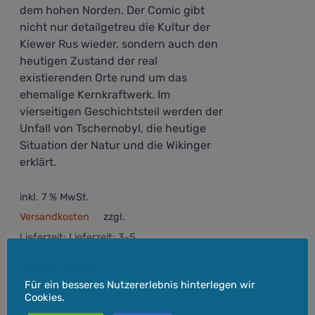
dem hohen Norden. Der Comic gibt
nicht nur detailgetreu die Kultur der
Kiewer Rus wieder, sondern auch den
heutigen Zustand der real
existierenden Orte rund um das
ehemalige Kernkraftwerk. Im
vierseitigen Geschichtsteil werden der
Unfall von Tschernobyl, die heutige
Situation der Natur und die Wikinger
erklärt.
inkl. 7 % MwSt.
Versandkosten
zzgl.
Lieferzeit:
Lieferzeit: 3-5
Werktage
Cookie-Hinweis
In den
Details
Für ein besseres Nutzererlebnis hinterlegen wir
Cookies.
Warenkorb