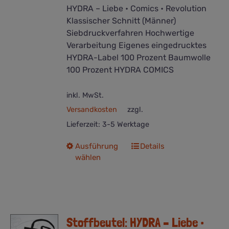
HYDRA – Liebe • Comics • Revolution
Klassischer Schnitt (Männer)
Siebdruckverfahren Hochwertige
Verarbeitung Eigenes eingedrucktes
HYDRA-Label 100 Prozent Baumwolle
100 Prozent HYDRA COMICS
inkl. MwSt.
Versandkosten
zzgl.
Lieferzeit:
3-5 Werktage
Dieses
Ausführung
Details
wählen
Produkt
weist
mehrere
Varianten
auf.
Stoffbeutel: HYDRA – Liebe •
Die