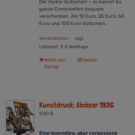
Der Hydra-Gutschein – so kannst du
ganze Comicwelten bequem
verschenken. Als 10 Euro, 25 Euro, 50
Euro und 100 Euro Gutschein.
Versandkosten
zzgl.
Lieferzeit:
3-5 Werktage
Dieses
Wähle den
Details
Betrag
Produkt
weist
mehrere
Varianten
auf.
Die
Kunstdruck: Alcázar 1936
Optionen
9,00
€
können
auf
der
Eine legendäre, aber vergessene