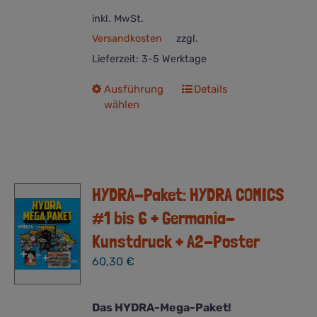
inkl. MwSt.
Versandkosten
zzgl.
Lieferzeit:
3-5 Werktage
Dieses
Ausführung
Details
wählen
Produkt
weist
mehrere
Varianten
auf.
HYDRA-Paket: HYDRA COMICS
Die
Optionen
#1 bis 6 + Germania-
können
Kunstdruck + A2-Poster
auf
der
60,30
€
Produktseite
gewählt
Das HYDRA-Mega-Paket!
werden