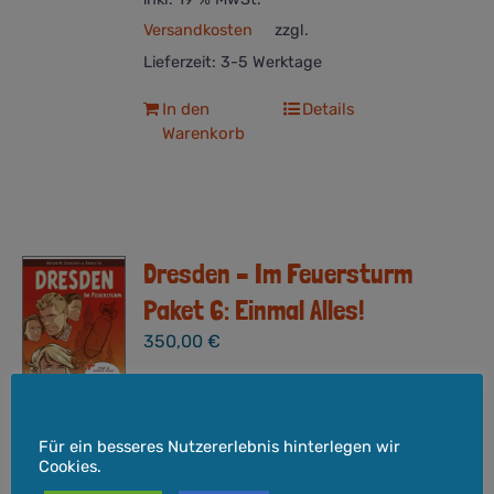
Versandkosten
zzgl.
Lieferzeit:
3-5 Werktage
In den
Details
Warenkorb
Dresden – Im Feuersturm
Paket 6: Einmal Alles!
350,00
€
Vorbestellung! Comic erscheint im
Cookie-Hinweis
Sommer 2026.
Paket 6: Das
Für ein besseres Nutzererlebnis hinterlegen wir
Komplettpaket – alles in einem! Der
Cookies.
Comicroman "Dresden – Im