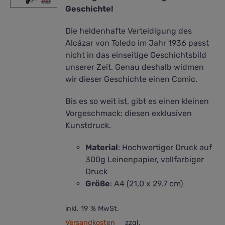
Produktseite
Geschichte!
gewählt
Die heldenhafte Verteidigung des
werden
Alcázar von Toledo im Jahr 1936 passt
nicht in das einseitige Geschichtsbild
unserer Zeit. Genau deshalb widmen
wir dieser Geschichte einen Comic.
Bis es so weit ist, gibt es einen kleinen
Vorgeschmack: diesen exklusiven
Kunstdruck.
Material
: Hochwertiger Druck auf
300g Leinenpapier, vollfarbiger
Druck
Größe
: A4 (21,0 x 29,7 cm)
inkl. 19 % MwSt.
Versandkosten
zzgl.