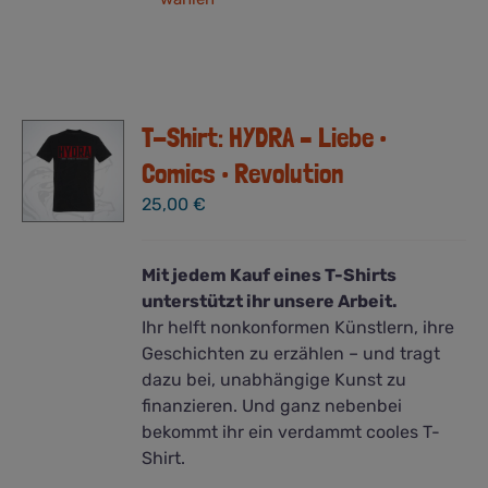
Produkt
weist
mehrere
Varianten
auf.
T-Shirt: HYDRA – Liebe •
Die
Optionen
Comics • Revolution
können
25,00
€
auf
der
Produktseite
Mit jedem Kauf eines T-Shirts
gewählt
unterstützt ihr unsere Arbeit.
werden
Ihr helft nonkonformen Künstlern, ihre
Geschichten zu erzählen – und tragt
dazu bei, unabhängige Kunst zu
finanzieren. Und ganz nebenbei
bekommt ihr ein verdammt cooles T-
Shirt.