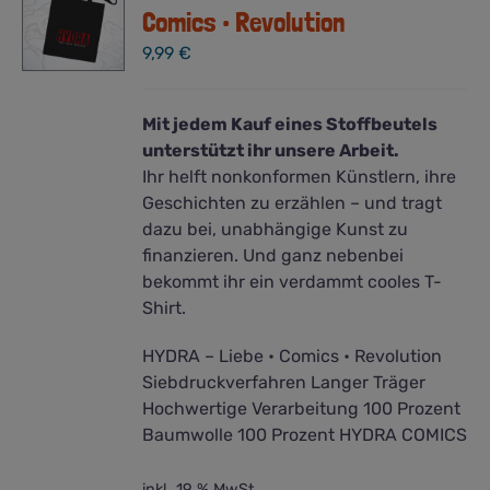
Optionen
Comics • Revolution
können
9,99
€
auf
der
Produktseite
Mit jedem Kauf eines Stoffbeutels
gewählt
unterstützt ihr unsere Arbeit.
werden
Ihr helft nonkonformen Künstlern, ihre
Geschichten zu erzählen – und tragt
dazu bei, unabhängige Kunst zu
finanzieren. Und ganz nebenbei
bekommt ihr ein verdammt cooles T-
Shirt.
HYDRA – Liebe • Comics • Revolution
Siebdruckverfahren Langer Träger
Hochwertige Verarbeitung 100 Prozent
Baumwolle 100 Prozent HYDRA COMICS
inkl. 19 % MwSt.