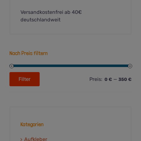
Versandkostenfrei ab 40€
deutschlandweit
Nach Preis filtern
Filter
Preis:
—
0 €
350 €
Min.
Max.
Preis
Preis
Kategorien
Aufkleber