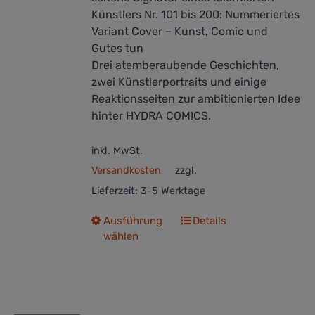
Künstlers Nr. 101 bis 200: Nummeriertes
Variant Cover – Kunst, Comic und
Gutes tun
Drei atemberaubende Geschichten,
zwei Künstlerportraits und einige
Reaktionsseiten zur ambitionierten Idee
hinter HYDRA COMICS.
inkl. MwSt.
Versandkosten
zzgl.
Lieferzeit:
3-5 Werktage
Dieses
Ausführung
Details
wählen
Produkt
weist
mehrere
Varianten
auf.