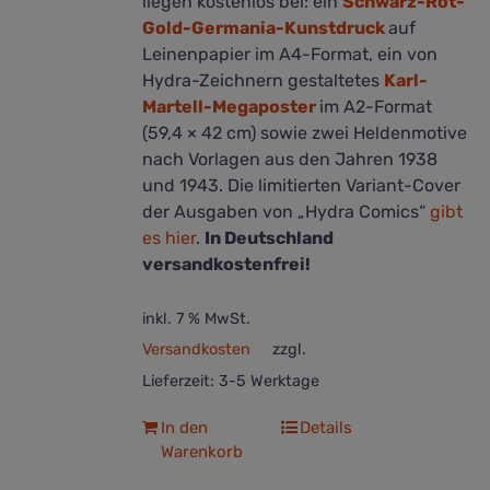
liegen kostenlos bei: ein
Schwarz-Rot-
Gold-Germania-Kunstdruck
auf
Leinenpapier im A4-Format, ein von
Hydra-Zeichnern gestaltetes
Karl-
Martell-Megaposter
im A2-Format
(59,4 × 42 cm) sowie zwei Heldenmotive
nach Vorlagen aus den Jahren 1938
und 1943. Die limitierten Variant-Cover
der Ausgaben von „Hydra Comics“
gibt
es hier
.
In Deutschland
versandkostenfrei!
inkl. 7 % MwSt.
Versandkosten
zzgl.
Lieferzeit:
3-5 Werktage
In den
Details
Warenkorb