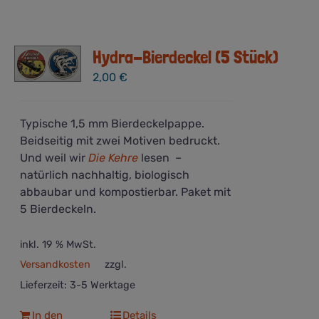
mehrere
Varianten
auf.
Die
Hydra-Bierdeckel (5 Stück)
Optionen
2,00
€
können
auf
der
Typische 1,5 mm Bierdeckelpappe.
Produktseite
Beidseitig mit zwei Motiven bedruckt.
gewählt
Und weil wir
Die Kehre
lesen –
werden
natürlich nachhaltig, biologisch
abbaubar und kompostierbar. Paket mit
5 Bierdeckeln.
inkl. 19 % MwSt.
Versandkosten
zzgl.
Lieferzeit:
3-5 Werktage
In den
Details