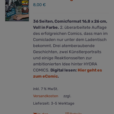
8,00
€
36 Seiten, Comicformat 16,8 x 26 cm,
Voll in Farbe.
2. überarbeitete Auflage
des erfolgreichen Comics, dass man im
Comicladen nur unter dem Ladentisch
bekommt. Drei atemberaubende
Geschichten, zwei Künstlerportraits
und einige Reaktionsseiten zur
ambitionierten Idee hinter HYDRA
COMICS.
Digital lesen:
Hier geht es
zum eComic
.
inkl. 7 % MwSt.
Versandkosten
zzgl.
Lieferzeit:
3-5 Werktage