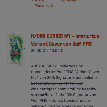
In den
Details
Warenkorb
HYDRA COMICS #1 – limitiertes
Variant Cover von Wolf PMS
20,00
€
–
40,00
€
Auf 200 Stück limitiertes und
nummeriertes Wolf PMS-Variant Cover.
Nr. 1 von 200: Signatur + persönliche
Botschaft von Wolf PMS – ein
einzigartiges Sammlerstück
Bereits
verkauft.
Nr. 2 bis 100: Signatur von
Wolf PMS – Kunst, Comic und die
seltene Signatur eines talentierten