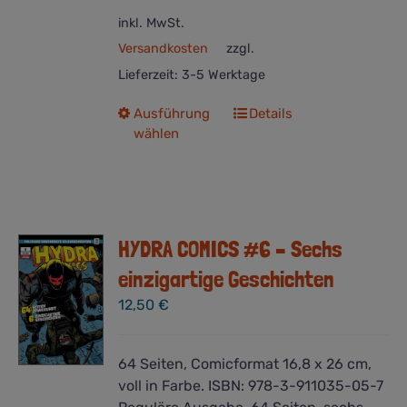
inkl. MwSt.
Versandkosten
zzgl.
Lieferzeit:
3-5 Werktage
Dieses
Ausführung
Details
wählen
Produkt
weist
mehrere
Varianten
auf.
HYDRA COMICS #6 – Sechs
Die
Optionen
einzigartige Geschichten
können
12,50
€
auf
der
Produktseite
64 Seiten, Comicformat 16,8 x 26 cm,
gewählt
voll in Farbe. ISBN: 978-3-911035-05-7
werden