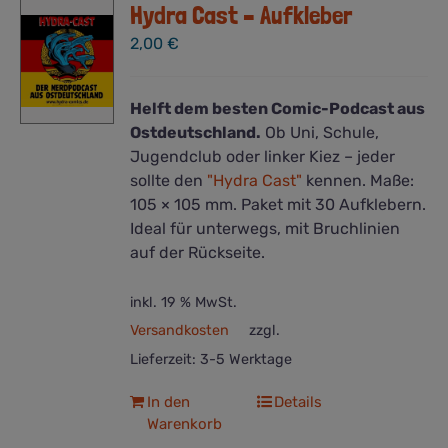
Hydra Cast – Aufkleber
Die
Optionen
2,00
€
können
auf
der
Helft dem besten Comic-Podcast aus
Produktseite
Ostdeutschland.
Ob Uni, Schule,
gewählt
Jugendclub oder linker Kiez – jeder
werden
sollte den
"Hydra Cast"
kennen. Maße:
105 × 105 mm. Paket mit 30 Aufklebern.
Ideal für unterwegs, mit Bruchlinien
auf der Rückseite.
inkl. 19 % MwSt.
Versandkosten
zzgl.
Lieferzeit:
3-5 Werktage
In den
Details
Warenkorb