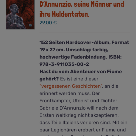
D’Annunzio, seine Männer und
können
ihre Heldentaten.
auf
der
29,00
€
Produktseite
gewählt
152 Seiten Hardcover-Album, Format
werden
19 x 27 cm. Umschlag: farbig,
hochwertige Fadenbindung.
ISBN:
978-3-911035-00-2
Hast du vom Abenteuer von Fiume
gehört?
Es ist eine dieser
"vergessenen Geschichten"
, an die
erinnert werden muss. Der
Frontkämpfer, Utopist und Dichter
Gabriele D’Annunzio will nach dem
Ersten Weltkrieg nicht akzeptieren,
dass Teile Italiens verloren sind. Mit ein
paar Legionären erobert er Fiume und