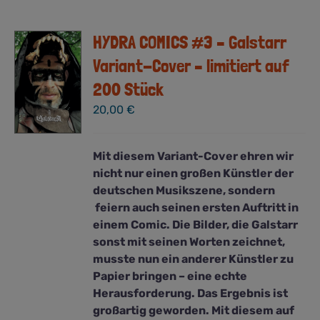
Varianten
auf.
HYDRA COMICS #3 – Galstarr
Die
Optionen
Variant-Cover – limitiert auf
können
200 Stück
auf
der
20,00
€
Produktseite
gewählt
Mit diesem Variant-Cover ehren wir
werden
nicht nur einen großen Künstler der
deutschen Musikszene, sondern
feiern auch seinen ersten Auftritt in
einem Comic. Die Bilder, die Galstarr
sonst mit seinen Worten zeichnet,
musste nun ein anderer Künstler zu
Papier bringen – eine echte
Herausforderung. Das Ergebnis ist
großartig geworden. Mit diesem auf