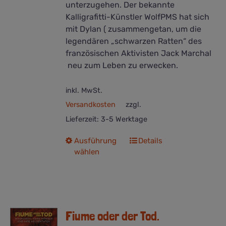
unterzugehen. Der bekannte
Kalligrafitti-Künstler WolfPMS hat sich
mit Dylan ( zusammengetan, um die
legendären „schwarzen Ratten“ des
französischen Aktivisten Jack Marchal
neu zum Leben zu erwecken.
inkl. MwSt.
Versandkosten
zzgl.
Lieferzeit:
3-5 Werktage
Dieses
Ausführung
Details
wählen
Produkt
weist
mehrere
Varianten
auf.
Fiume oder der Tod.
Die
Optionen