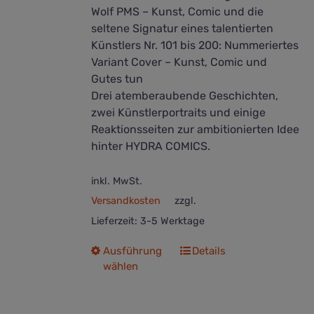
Wolf PMS – Kunst, Comic und die
seltene Signatur eines talentierten
Künstlers Nr. 101 bis 200: Nummeriertes
Variant Cover – Kunst, Comic und
Gutes tun
Drei atemberaubende Geschichten,
zwei Künstlerportraits und einige
Reaktionsseiten zur ambitionierten Idee
hinter HYDRA COMICS.
inkl. MwSt.
Versandkosten
zzgl.
Lieferzeit:
3-5 Werktage
Dieses
Ausführung
Details
wählen
Produkt
weist
mehrere