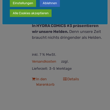
verloren fühlen.
Der Comic erscheint
Einstellungen
Ablehnen
am 15. Dezember 2022.
52 Seiten,
Alle Cookies akzeptieren
Comicformat 16,8 x 26 cm, voll in
Farbe.
In HYDRA COMICS #3 präsentieren
wir unsere Helden.
Denn unsere Zeit
braucht nichts dringender als Helden.
inkl. 7 % MwSt.
Versandkosten
zzgl.
Lieferzeit:
3-5 Werktage
In den
Details
Warenkorb