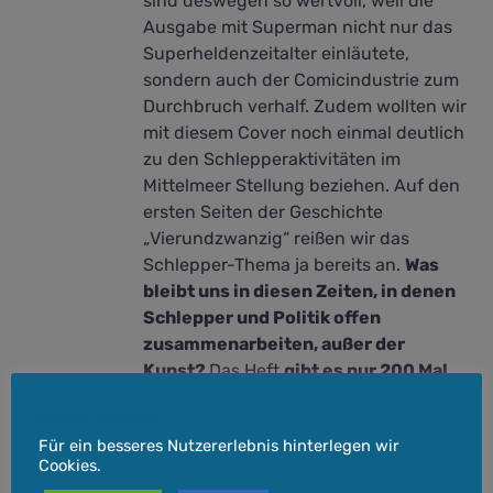
sind deswegen so wertvoll, weil die
Ausgabe mit Superman nicht nur das
Superheldenzeitalter einläutete,
sondern auch der Comicindustrie zum
Durchbruch verhalf. Zudem wollten wir
mit diesem Cover noch einmal deutlich
zu den Schlepperaktivitäten im
Mittelmeer Stellung beziehen. Auf den
ersten Seiten der Geschichte
„Vierundzwanzig“ reißen wir das
Schlepper-Thema ja bereits an.
Was
bleibt uns in diesen Zeiten, in denen
Schlepper und Politik offen
zusammenarbeiten, außer der
Kunst?
Das Heft
gibt es nur 200 Mal
und soll unser kleines Geschenk an die
Cookie-Hinweis
Comicfans sein, die mit den
Für ein besseres Nutzererlebnis hinterlegen wir
klassischen Helden aufgewachsen sind
Cookies.
und sich im woken Mainstream