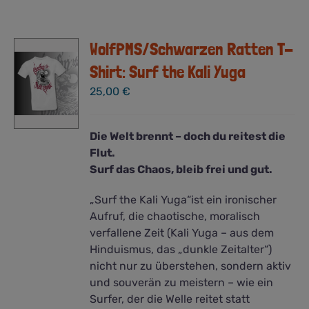
Varianten
auf.
WolfPMS/Schwarzen Ratten T-
Die
Optionen
Shirt: Surf the Kali Yuga
können
25,00
€
auf
der
Produktseite
Die Welt brennt – doch du reitest die
gewählt
Flut.
werden
Surf das Chaos, bleib frei und gut.
„Surf the Kali Yuga“ist ein ironischer
Aufruf, die chaotische, moralisch
verfallene Zeit (Kali Yuga – aus dem
Hinduismus, das „dunkle Zeitalter“)
nicht nur zu überstehen, sondern aktiv
und souverän zu meistern – wie ein
Surfer, der die Welle reitet statt