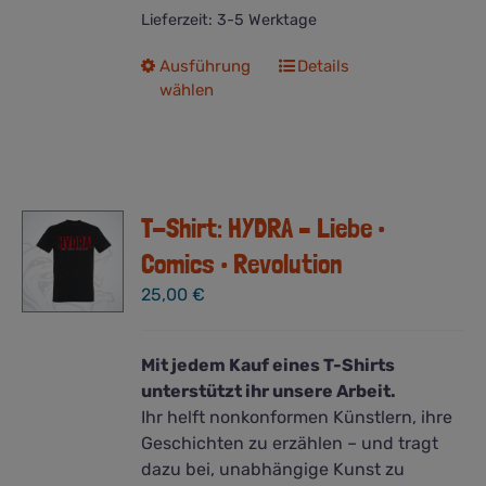
Lieferzeit:
3-5 Werktage
Dieses
Ausführung
Details
wählen
Produkt
weist
mehrere
Varianten
auf.
T-Shirt: HYDRA – Liebe •
Die
Optionen
Comics • Revolution
können
25,00
€
auf
der
Produktseite
Mit jedem Kauf eines T-Shirts
gewählt
unterstützt ihr unsere Arbeit.
werden
Ihr helft nonkonformen Künstlern, ihre
Geschichten zu erzählen – und tragt
dazu bei, unabhängige Kunst zu