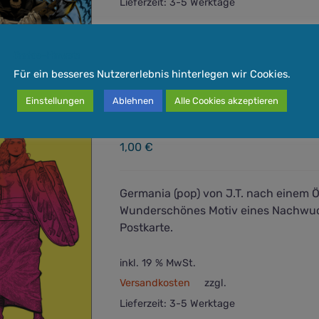
Lieferzeit:
3-5 Werktage
In den Warenkorb
Quick View
Cookie-Hinweis
Für ein besseres Nutzererlebnis hinterlegen wir Cookies.
Einstellungen
Ablehnen
Alle Cookies akzeptieren
Germania Postkarte – pop
1,00
€
Germania (pop) von J.T. nach einem 
Wunderschönes Motiv eines Nachwuc
Postkarte.
inkl. 19 % MwSt.
Versandkosten
zzgl.
Lieferzeit:
3-5 Werktage