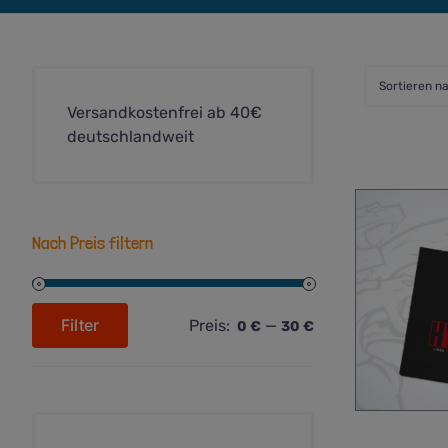
Sortieren n
Versandkostenfrei ab 40€
deutschlandweit
Nach Preis filtern
Filter
Preis:
—
0 €
30 €
Min.
Max.
Preis
Preis