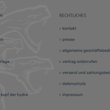
Die
Optionen
können
ON
RECHTLICHES
auf
der
kontakt
Produktseite
gewählt
am
presse
werden
allgemeine geschäftsbe
rlage
vertrag widerrufen
versand und zahlungsbe
datenschutz
 kopf der hydra
impressum