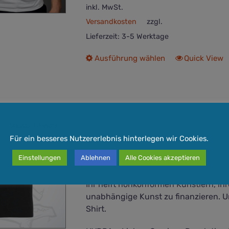
inkl. MwSt.
Versandkosten
zzgl.
Lieferzeit:
3-5 Werktage
Dieses
Ausführung wählen
Quick View
Produkt
weist
mehrere
Varianten
auf.
T-Shirt: HYDRA – Liebe • Co
Cookie-Hinweis
Die
Für ein besseres Nutzererlebnis hinterlegen wir Cookies.
25,00
€
Optionen
können
Einstellungen
Ablehnen
Alle Cookies akzeptieren
auf
Mit jedem Kauf eines T-Shirts unter
der
Ihr helft nonkonformen Künstlern, ih
Produktseite
unabhängige Kunst zu finanzieren. 
gewählt
Shirt.
werden