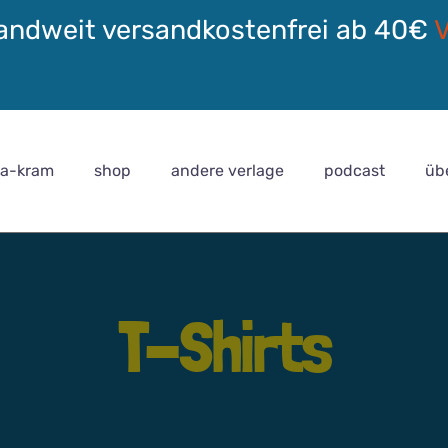
andweit versandkostenfrei ab 40€
ra-kram
shop
andere verlage
podcast
üb
T-Shirts