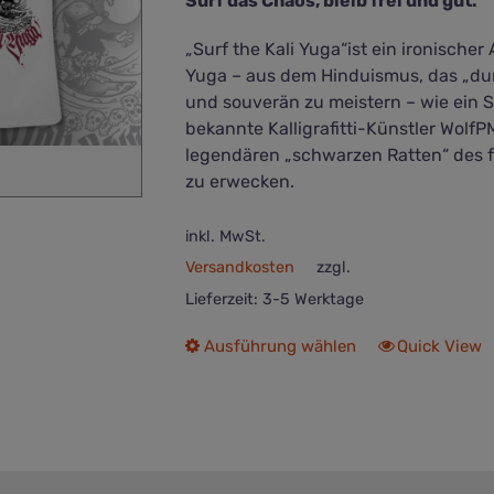
Surf das Chaos, bleib frei und gut.
Produktseite
gewählt
„Surf the Kali Yuga“ist ein ironischer 
werden
Yuga – aus dem Hinduismus, das „dunk
und souverän zu meistern – wie ein Su
bekannte Kalligrafitti-Künstler Wolf
legendären „schwarzen Ratten“ des 
zu erwecken.
inkl. MwSt.
Versandkosten
zzgl.
Lieferzeit:
3-5 Werktage
Dieses
Ausführung wählen
Quick View
Produkt
weist
mehrere
Varianten
auf.