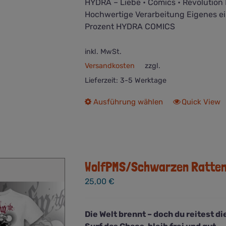
HYDRA – Liebe • Comics • Revolution
Hochwertige Verarbeitung Eigenes e
Prozent HYDRA COMICS
inkl. MwSt.
Versandkosten
zzgl.
Lieferzeit:
3-5 Werktage
Dieses
Ausführung wählen
Quick View
Produkt
weist
mehrere
Varianten
auf.
WolfPMS/Schwarzen Ratten T
Die
25,00
€
Optionen
können
auf
Die Welt brennt – doch du reitest die
der