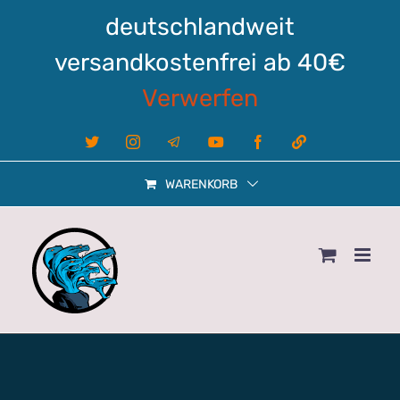
Zum
deutschlandweit
Inhalt
springen
versandkostenfrei ab 40€
Verwerfen
X
Instagram
Telegram
YouTube
Facebook
Linktree
WARENKORB