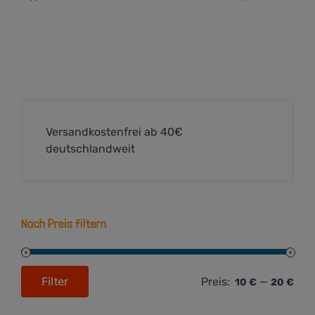
Versandkostenfrei ab 40€
deutschlandweit
Nach Preis filtern
Filter
Preis:
—
10 €
20 €
Min.
Max.
Preis
Preis