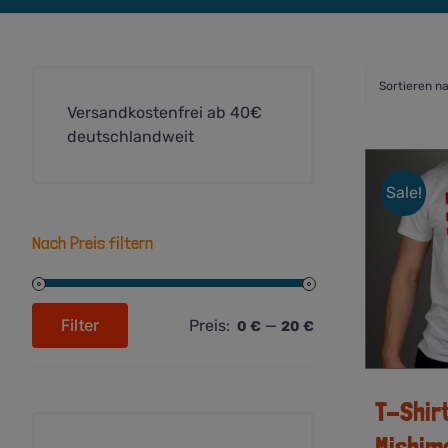
Sortieren n
Versandkostenfrei ab 40€
deutschlandweit
Sale!
Nach Preis filtern
Filter
Preis:
—
0 €
20 €
Min.
Max.
Preis
Preis
T-Shirt
Mishim