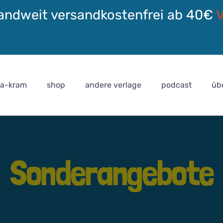
andweit versandkostenfrei ab 40€
ra-kram
shop
andere verlage
podcast
üb
Sonderangebote