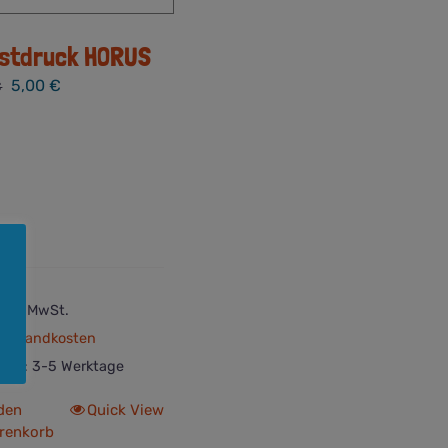
stdruck HORUS
Ursprünglicher
Aktueller
5,00
€
€
Preis
Preis
war:
ist:
8,00 €
5,00 €.
 19 % MwSt.
Versandkosten
rzeit:
3-5 Werktage
 den
Quick View
renkorb