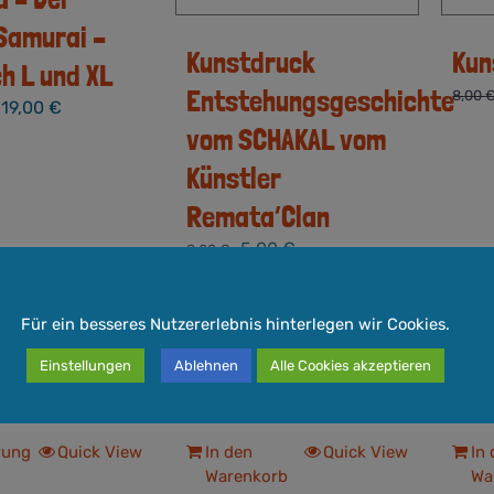
 Samurai –
Kunstdruck
Kun
h L und XL
Entstehungsgeschichte
8,00
–
19,00
€
vom SCHAKAL vom
Künstler
Remata’Clan
Ursprünglicher
Aktueller
5,00
€
8,00
€
Preis
Preis
Cookie-Hinweis
war:
ist:
Für ein besseres Nutzererlebnis hinterlegen wir Cookies.
8,00 €
5,00 €.
inkl. 19 % MwSt.
inkl.
Einstellungen
Ablehnen
Alle Cookies akzeptieren
ndkosten
zzgl.
Versandkosten
zzgl.
3-5 Werktage
Lieferzeit:
3-5 Werktage
Liefe
Dieses
rung
Quick View
In den
Quick View
In
Warenkorb
Wa
Produkt