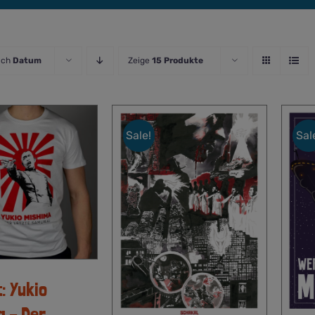
ach
Datum
Zeige
15 Produkte
Sale!
Sal
: Yukio
a – Der