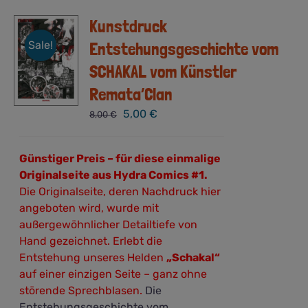
Kunstdruck
Sale!
Entstehungsgeschichte vom
SCHAKAL vom Künstler
Remata’Clan
Ursprünglicher
Aktueller
5,00
€
8,00
€
Preis
Preis
war:
ist:
Günstiger Preis – für diese einmalige
8,00 €
5,00 €.
Originalseite aus Hydra Comics #1.
Die Originalseite, deren Nachdruck hier
angeboten wird, wurde mit
außergewöhnlicher Detailtiefe von
Hand gezeichnet. Erlebt die
Entstehung unseres Helden
„Schakal“
auf einer einzigen Seite – ganz ohne
störende Sprechblasen.
Die
Entstehungsgeschichte vom