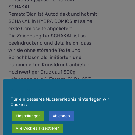
SCHAKAL.
Remata'Clan ist Autodidakt und hat mit
SCHAKAL in HYDRA COMICS #1 seine
erste Comicseite abgeliefert.
Die Zeichnung für SCHAKAL ist so
beeindruckend und detailreich, dass
wir sie ohne störende Texte und
Sprechblasen als limitierten und
nummerierten Kunstdruck anbieten.
Hochwertiger Druck auf 300g
Leinenpapier. A4-Format (21,0 x 29,7
cm). Auf 250 Stück limitiert und, wie
Cookie-Hinweis
alle HYDRA COMICS-Drucke,
Für ein besseres Nutzererlebnis hinterlegen wir
nummeriert.
Cookies.
inkl. 19 % MwSt.
Einstellungen
Ablehnen
Versandkosten
zzgl.
Alle Cookies akzeptieren
Lieferzeit:
3-5 Werktage