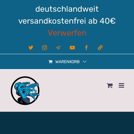
Zum
deutschlandweit
Inhalt
springen
versandkostenfrei ab 40€
Verwerfen
X
Instagram
Telegram
YouTube
Facebook
Linktree
WARENKORB