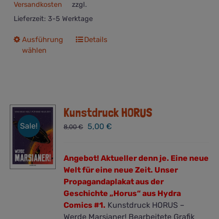
Versandkosten
zzgl.
Lieferzeit:
3-5 Werktage
Dieses
Ausführung
Details
wählen
Produkt
weist
mehrere
Varianten
auf.
Kunstdruck HORUS
Die
Optionen
Sale!
Ursprünglicher
Aktueller
5,00
€
8,00
€
können
Preis
Preis
auf
war:
ist:
der
Angebot!
Aktueller denn je. Eine neue
8,00 €
5,00 €.
Produktseite
Welt für eine neue Zeit.
Unser
gewählt
Propagandaplakat aus der
werden
Geschichte „Horus“ aus Hydra
Comics #1.
Kunstdruck HORUS –
Werde Marsianer! Bearbeitete Grafik