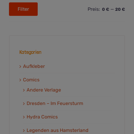
Filter
Preis:
—
0 €
20 €
Min.
Max.
Preis
Preis
Kategorien
Aufkleber
Comics
Andere Verlage
Dresden – Im Feuersturm
Hydra Comics
Legenden aus Hamsterland