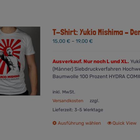
T-Shirt: Yukio Mishima – De
15,00
€
–
19,00
€
Ausverkauf. Nur noch L und XL.
Yuki
(Männer) Siebdruckverfahren Hochwe
Baumwolle 100 Prozent HYDRA COMI
inkl. MwSt.
Versandkosten
zzgl.
Lieferzeit:
3-5 Werktage
Dieses
Ausführung wählen
Quick View
Produkt
weist