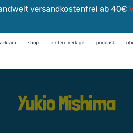
andweit versandkostenfrei ab 40€
ra-kram
shop
andere verlage
podcast
üb
Yukio Mishima