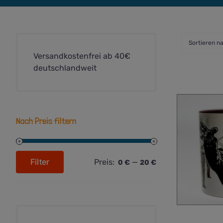
Sortieren n
Versandkostenfrei ab 40€
deutschlandweit
Nach Preis filtern
Filter
Preis:
—
0 €
20 €
Min.
Max.
Preis
Preis