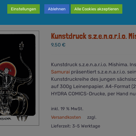
Einstellungen
Ablehnen
Alle Cookies akzeptieren
Kunstdruck s.z.e.n.a.r.i.o. M
9,50
€
Kunstdruck s.z.e.n.a.r.i.o. Mishima. In
Samurai
präsentiert s.z.e.n.a.r.i.o. s
Kunstdruckreihe des jungen sächsis
auf 300g Leinenpapier. A4-Format (21,
HYDRA COMICS-Drucke, per Hand nu
inkl. 19 % MwSt.
Versandkosten
zzgl.
Lieferzeit:
3-5 Werktage