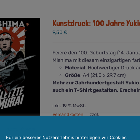
mehrere
Varianten
auf.
Kunstdruck: 100 Jahre Yuki
Die
9,50
€
Optionen
können
auf
Feiere den 100. Geburtstag (14. Janu
der
Mishima mit diesem einzigartigen fa
Produktseite
Material
: Hochwertiger Druck a
gewählt
Größe
: A4 (21,0 x 29,7 cm)
werden
Mehr zur Jahrhundertgestalt Yuki
auch ein T-Shirt gestalten. Ersche
inkl. 19 % MwSt.
Versandkosten
zzgl.
Lieferzeit:
3-5 Werktage
Cookie-Hinweis
In den Warenkorb
Quick View
Für ein besseres Nutzererlebnis hinterlegen wir Cookies.