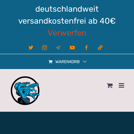
Zum
deutschlandweit
Inhalt
springen
versandkostenfrei ab 40€
Verwerfen
X
Instagram
Telegram
YouTube
Facebook
Linktree
WARENKORB