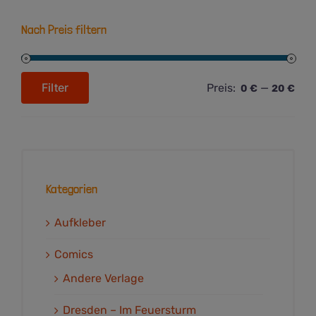
Nach Preis filtern
Filter
Preis:
—
0 €
20 €
Min.
Max.
Preis
Preis
Kategorien
Aufkleber
Comics
Andere Verlage
Dresden – Im Feuersturm