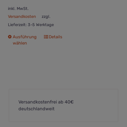
inkl. MwSt.
Versandkosten
zzgl.
Lieferzeit:
3-5 Werktage
Dieses
Ausführung
Details
wählen
Produkt
weist
mehrere
Varianten
auf.
Die
Optionen
können
auf
Versandkostenfrei ab 40€
der
deutschlandweit
Produktseite
gewählt
werden