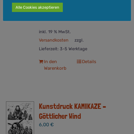
(21,0 x 29,7 cm). Auf 250 Stück limitiert
Alle Cookies akzeptieren
und, wie alle HYDRA COMICS-Drucke,
nummeriert.
inkl. 19 % MwSt.
Versandkosten
zzgl.
Lieferzeit:
3-5 Werktage
In den
Details
Warenkorb
Kunstdruck KAMIKAZE –
Göttlicher Wind
6,00
€