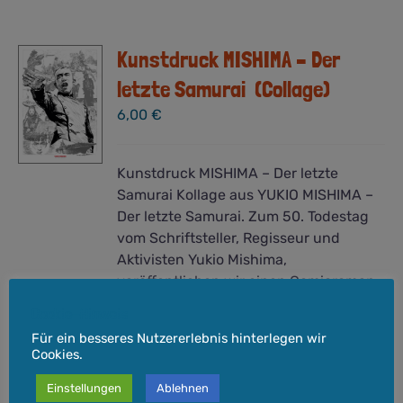
Kunstdruck MISHIMA – Der
letzte Samurai (Collage)
6,00
€
Kunstdruck MISHIMA – Der letzte
Samurai Kollage aus YUKIO MISHIMA –
Der letzte Samurai. Zum 50. Todestag
vom Schriftsteller, Regisseur und
Aktivisten Yukio Mishima,
veröffentlichen wir einen Comicroman
zum seinem Leben und seinem
Cookie-Hinweis
spektakulären Tod. Parallel dazu
Für ein besseres Nutzererlebnis hinterlegen wir
erscheint eine wunderschöne
Cookies.
Kunstdruckreihe. Hochwertiger Druck
auf 300g Leinenpapier. A4-Format
Einstellungen
Ablehnen