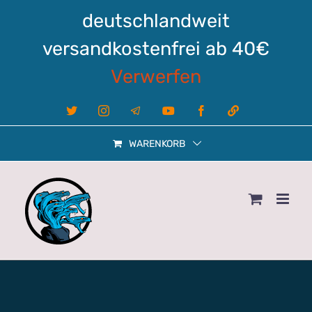
Zum
deutschlandweit
Inhalt
springen
versandkostenfrei ab 40€
Verwerfen
X
Instagram
Telegram
YouTube
Facebook
Linktree
WARENKORB