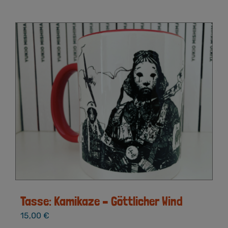
Produkt
weist
mehrere
Varianten
auf.
Die
Optionen
können
auf
der
Produktseite
gewählt
werden
Tasse: Kamikaze – Göttlicher Wind
15,00
€