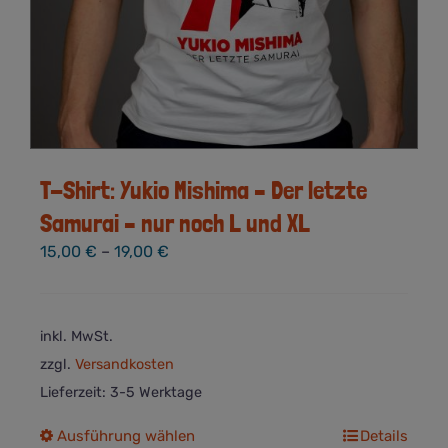
T-Shirt: Yukio Mishima – Der letzte
Samurai – nur noch L und XL
15,00
€
–
19,00
€
inkl. MwSt.
zzgl.
Versandkosten
Lieferzeit:
3-5 Werktage
Dieses
Ausführung wählen
Details