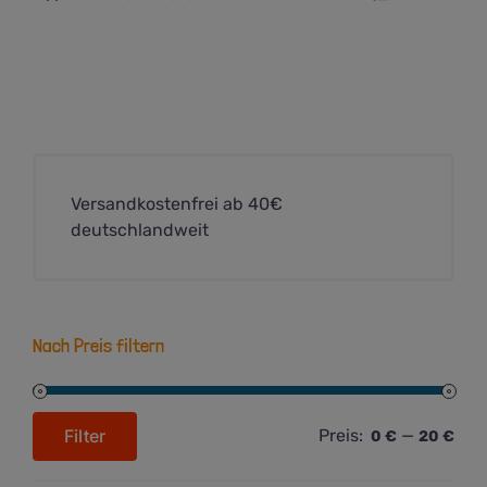
Versandkostenfrei ab 40€
deutschlandweit
Nach Preis filtern
Filter
Preis:
—
0 €
20 €
Min.
Max.
Preis
Preis