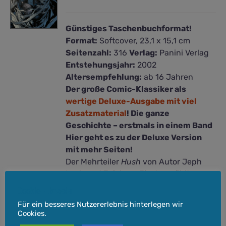
Günstiges Taschenbuchformat!
Format:
Softcover, 23,1 x 15,1 cm
Seitenzahl:
316
Verlag:
Panini Verlag
Entstehungsjahr:
2002
Altersempfehlung:
ab 16 Jahren
Der große Comic-Klassiker als
wertige Deluxe-Ausgabe mit viel
Zusatzmaterial
! Die ganze
Geschichte – erstmals in einem Band
Hier geht es zu der Deluxe Version
mit mehr Seiten!
Der Mehrteiler
Hush
von Autor Jeph
Loeb und Zeichner Jim Lee zählt zu
den besten und beliebtesten Batman-
Cookie-Hinweis
Geschichten aller Zeiten. Die Story
Für ein besseres Nutzererlebnis hinterlegen wir
vereint zahlreiche ikonische Charaktere
Cookies.
aus Batmans Welt und bietet eine