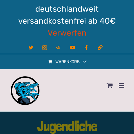
Zum
deutschlandweit
Inhalt
springen
versandkostenfrei ab 40€
Verwerfen
X
Instagram
Telegram
YouTube
Facebook
Linktree
WARENKORB
Jugendliche