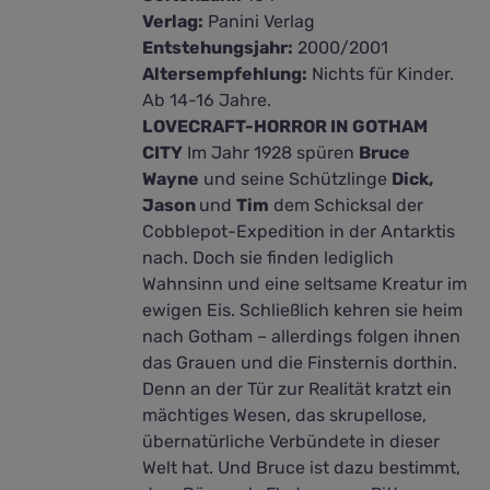
Verlag:
Panini Verlag
Entstehungsjahr:
2000/2001
Altersempfehlung:
Nichts für Kinder.
Ab 14-16 Jahre.
LOVECRAFT-HORROR IN GOTHAM
CITY
Im Jahr 1928 spüren
Bruce
Wayne
und seine Schützlinge
Dick,
Jason
und
Tim
dem Schicksal der
Cobblepot-Expedition in der Antarktis
nach. Doch sie finden lediglich
Wahnsinn und eine seltsame Kreatur im
ewigen Eis. Schließlich kehren sie heim
nach Gotham – allerdings folgen ihnen
das Grauen und die Finsternis dorthin.
Denn an der Tür zur Realität kratzt ein
mächtiges Wesen, das skrupellose,
übernatürliche Verbündete in dieser
Welt hat. Und Bruce ist dazu bestimmt,