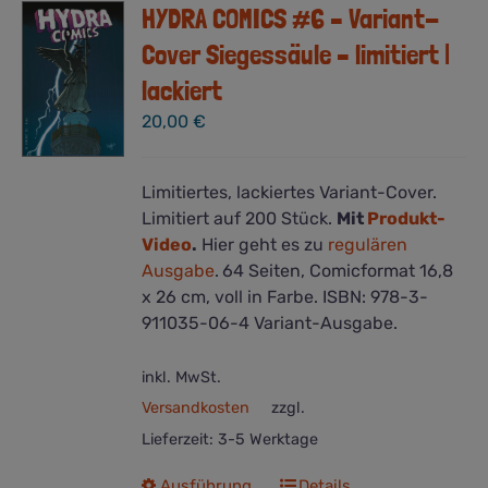
HYDRA COMICS #6 – Variant-
Cover Siegessäule – limitiert |
lackiert
20,00
€
Limitiertes, lackiertes Variant-Cover.
Limitiert auf 200 Stück.
Mit
Produkt-
Video
.
Hier geht es zu
regulären
Ausgabe
.
64 Seiten, Comicformat 16,8
x 26 cm, voll in Farbe. ISBN: 978-3-
911035-06-4 Variant-Ausgabe.
inkl. MwSt.
Versandkosten
zzgl.
Lieferzeit:
3-5 Werktage
Dieses
Ausführung
Details