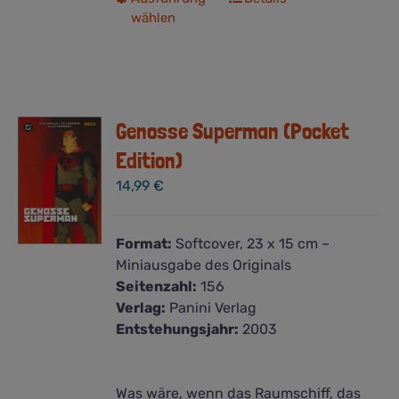
wählen
Produkt
weist
mehrere
Varianten
auf.
Genosse Superman (Pocket
Die
Optionen
Edition)
können
14,99
€
auf
der
Produktseite
Format:
Softcover, 23 x 15 cm –
gewählt
Miniausgabe des Originals
werden
Seitenzahl:
156
Verlag:
Panini Verlag
Entstehungsjahr:
2003
Was wäre, wenn das Raumschiff, das