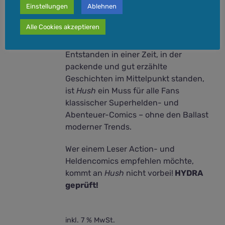
Einstellungen
Ablehnen
perfekte Mischung aus Action,
Detektivarbeit und psychologischer
Alle Cookies akzeptieren
Spannung.
Entstanden in einer Zeit, in der
packende und gut erzählte
Geschichten im Mittelpunkt standen,
ist
Hush
ein Muss für alle Fans
klassischer Superhelden- und
Abenteuer-Comics – ohne den Ballast
moderner Trends.
Wer einem Leser Action- und
Heldencomics empfehlen möchte,
kommt an
Hush
nicht vorbei!
HYDRA
geprüft!
inkl. 7 % MwSt.