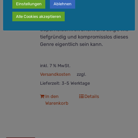
kommen.
Einstellungen
Ablehnen
Ein außergewöhnlicher Band, der mit
Alle Cookies akzeptieren
den Klischees der bunten
Superheldenwelt bricht und zeigt, wie
tiefgründig und kompromisslos dieses
Genre eigentlich sein kann.
inkl. 7 % MwSt.
Versandkosten
zzgl.
Lieferzeit:
3-5 Werktage
In den
Details
Warenkorb