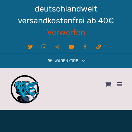
Zum
deutschlandweit
Inhalt
springen
versandkostenfrei ab 40€
Verwerfen
X
Instagram
Telegram
YouTube
Facebook
Linktree
WARENKORB