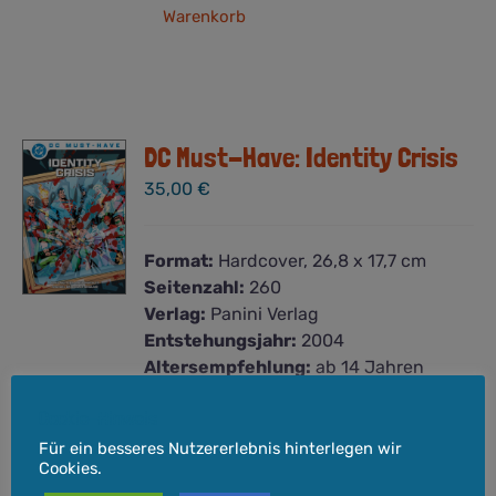
Warenkorb
DC Must-Have: Identity Crisis
35,00
€
Format:
Hardcover, 26,8 x 17,7 cm
Seitenzahl:
260
Verlag:
Panini Verlag
Entstehungsjahr:
2004
Altersempfehlung:
ab 14 Jahren
Es ist der Lieblingscomic von Daniel
Cookie-Hinweis
aus der Hydra-Mannschaft – deshalb
lassen wir ihn, Micha den Hydra-Chef
Für ein besseres Nutzererlebnis hinterlegen wir
Cookies.
und natürlich den Verlag selbst zu Wort