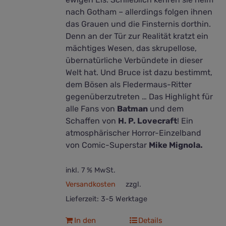
nach Gotham – allerdings folgen ihnen
das Grauen und die Finsternis dorthin.
Denn an der Tür zur Realität kratzt ein
mächtiges Wesen, das skrupellose,
übernatürliche Verbündete in dieser
Welt hat. Und Bruce ist dazu bestimmt,
dem Bösen als Fledermaus-Ritter
gegenüberzutreten … Das Highlight für
alle Fans von
Batman
und dem
Schaffen von
H. P. Lovecraft
! Ein
atmosphärischer Horror-Einzelband
von Comic-Superstar
Mike Mignola.
inkl. 7 % MwSt.
Versandkosten
zzgl.
Lieferzeit:
3-5 Werktage
In den
Details