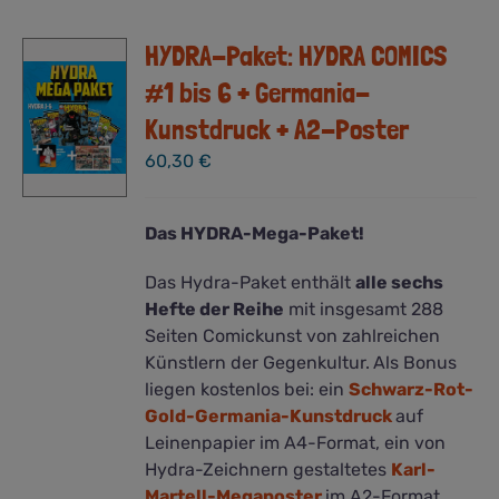
auf.
HYDRA-Paket: HYDRA COMICS
Die
Optionen
#1 bis 6 + Germania-
können
Kunstdruck + A2-Poster
auf
der
60,30
€
Produktseite
gewählt
Das HYDRA-Mega-Paket!
werden
Das Hydra-Paket enthält
alle sechs
Hefte der Reihe
mit insgesamt 288
Seiten Comickunst von zahlreichen
Künstlern der Gegenkultur.
Als Bonus
liegen kostenlos bei: ein
Schwarz-Rot-
Gold-Germania-Kunstdruck
auf
Leinenpapier im A4-Format, ein von
Hydra-Zeichnern gestaltetes
Karl-
Martell-Megaposter
im A2-Format