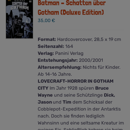
Batman – Schatten über
Gotham (Deluxe Edition)
35,00
€
Format:
Hardcovercover, 28,5 x 19 cm
Seitenzahl:
164
Verlag:
Panini Verlag
Entstehungsjahr:
2000/2001
Altersempfehlung:
Nichts für Kinder.
Ab 14-16 Jahre.
LOVECRAFT-HORROR IN GOTHAM
CITY
Im Jahr 1928 spüren
Bruce
Wayne
und seine Schützlinge
Dick,
Jason
und
Tim
dem Schicksal der
Cobblepot-Expedition in der Antarktis
nach. Doch sie finden lediglich
Wahnsinn und eine seltsame Kreatur im
ewigen Eis. Schließlich kehren sie heim