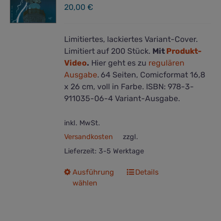
20,00
€
Limitiertes, lackiertes Variant-Cover.
Limitiert auf 200 Stück.
Mit
Produkt-
Video
.
Hier geht es zu
regulären
Ausgabe
.
64 Seiten, Comicformat 16,8
x 26 cm, voll in Farbe. ISBN: 978-3-
911035-06-4 Variant-Ausgabe.
inkl. MwSt.
Versandkosten
zzgl.
Lieferzeit:
3-5 Werktage
Dieses
Ausführung
Details
wählen
Produkt
weist
mehrere
Varianten