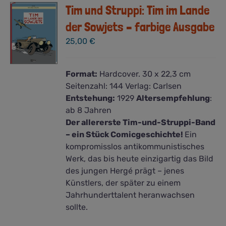
Tim und Struppi: Tim im Lande
der Sowjets – farbige Ausgabe
25,00
€
Format:
Hardcover. 30 x 22,3 cm
Seitenzahl:
144
Verlag:
Carlsen
Entstehung:
1929
Altersempfehlung
:
ab 8 Jahren
Der allererste Tim-und-Struppi-Band
– ein Stück Comicgeschichte!
Ein
kompromisslos antikommunistisches
Werk, das bis heute einzigartig das Bild
des jungen Hergé prägt – jenes
Künstlers, der später zu einem
Jahrhunderttalent heranwachsen
sollte.