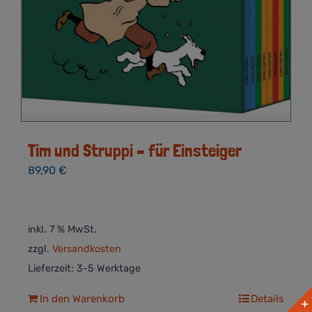
Tim und Struppi – für Einsteiger
89,90
€
inkl. 7 % MwSt.
zzgl.
Versandkosten
Lieferzeit:
3-5 Werktage
In den Warenkorb
Details