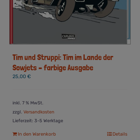
Tim und Struppi: Tim im Lande der
Sowjets – farbige Ausgabe
25,00
€
inkl. 7 % MwSt.
zzgl.
Versandkosten
Lieferzeit:
3-5 Werktage
In den Warenkorb
Details