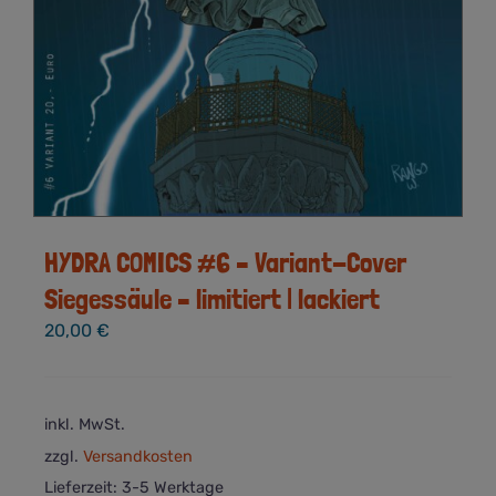
HYDRA COMICS #6 – Variant-Cover
Siegessäule – limitiert | lackiert
20,00
€
inkl. MwSt.
zzgl.
Versandkosten
Lieferzeit:
3-5 Werktage