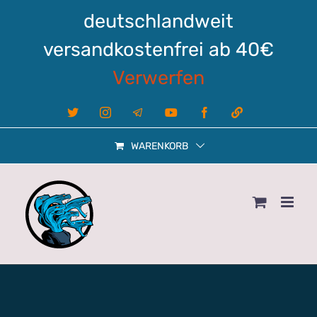
Zum
deutschlandweit
Inhalt
springen
versandkostenfrei ab 40€
Verwerfen
X
Instagram
Telegram
YouTube
Facebook
Linktree
WARENKORB