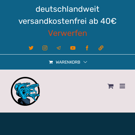
Zum
deutschlandweit
Inhalt
springen
versandkostenfrei ab 40€
Verwerfen
X
Instagram
Telegram
YouTube
Facebook
Linktree
WARENKORB