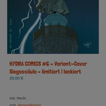
HYDRA COMICS #6 – Variant-Cover
Siegessäule – limitiert | lackiert
20,00
€
inkl. MwSt.
zzgl.
Versandkosten