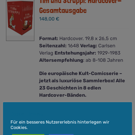
Tim und Struppi: Hardcover-
Gesamtausgabe
148,00
€
Format:
Hardcover. 19,8 x 26,5 cm
Seitenzahl:
1648
Verlag:
Carlsen
Verlag
Entstehungsjahr:
1929-1983
Altersempfehlung
: ab 8-108 Jahren
Die europäische Kult-Comicserie –
jetzt als luxuriöse Sammlerbox! Alle
23 Geschichten in 8 edlen
Hardcover-Bänden.
Immer wieder gibt es Rufe nach
Cookie-Hinweis
Zensur, und einzelne Ausgaben sollen
Für ein besseres Nutzererlebnis hinterlegen wir
verschwinden. Bevor es so weit kommt
Cookies.
oder an den Werken herumzensiert