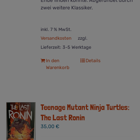
Ende finden könnte. Abgerundet durch
zwei weitere Klassiker.
inkl. 7 % MwSt.
Versandkosten
zzgl.
Lieferzeit:
3-5 Werktage
In den
Details
Warenkorb
Teenage Mutant Ninja Turtles:
The Last Ronin
35,00
€