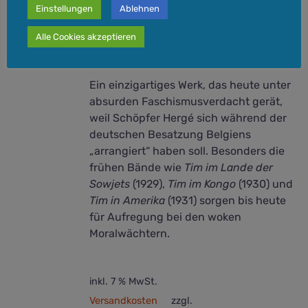
wird, gibt es jetzt die Gelegenheit,
Einstellungen
Ablehnen
diese legendären Comics für sich
Alle Cookies akzeptieren
selbst oder kommende Generationen
zu bewahren.
Ein einzigartiges Werk, das heute unter
absurden Faschismusverdacht gerät,
weil Schöpfer Hergé sich während der
deutschen Besatzung Belgiens
„arrangiert“ haben soll. Besonders die
frühen Bände wie
Tim im Lande der
Sowjets
(1929),
Tim im Kongo
(1930) und
Tim in Amerika
(1931) sorgen bis heute
für Aufregung bei den woken
Moralwächtern.
inkl. 7 % MwSt.
Versandkosten
zzgl.