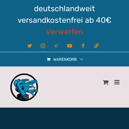
Zum
deutschlandweit
Inhalt
springen
versandkostenfrei ab 40€
Verwerfen
X
Instagram
Telegram
YouTube
Facebook
Linktree
WARENKORB