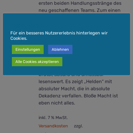
ersten beiden Handlungsstränge des
neu geschaffenen Teams. Zum einen
will der Herrscher des Inselstaates
Cookie-Hinweis
Gamorra durch globalen Terror
unsterblich werden und zum anderen
Für ein besseres Nutzererlebnis hinterlegen wir
Cookies.
wird unsere Welt von einem britischen
Empire einer fremden Dimension
Einstellungen
Ablehnen
attackiert, indem sich blaue Aliens
inzuchtartig mit dem britischen Adel
Alle Cookies akzeptieren
gepaart haben. Das alles ist düster,
brutal, absurd und unfassbar
lesenswert. Es zeigt „Helden“ mit
absoluter Macht, die in absolute
Dekadenz verfallen. Bloße Macht ist
eben nicht alles.
inkl. 7 % MwSt.
Versandkosten
zzgl.