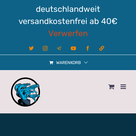
Zum
deutschlandweit
Inhalt
springen
versandkostenfrei ab 40€
Verwerfen
X
Instagram
Telegram
YouTube
Facebook
Linktree
WARENKORB