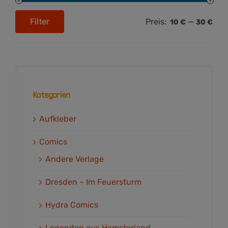
Filter
Preis:
—
10 €
30 €
Min.
Max.
Preis
Preis
Kategorien
Aufkleber
Comics
Andere Verlage
Dresden – Im Feuersturm
Hydra Comics
Legenden aus Hamsterland