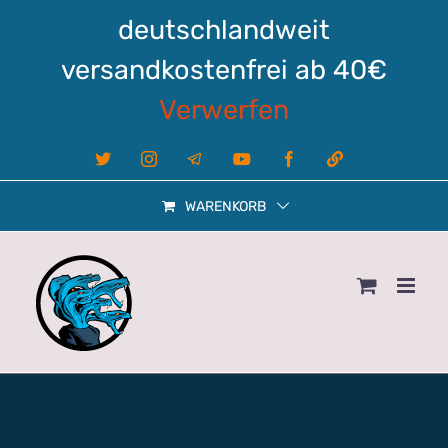
Zum
deutschlandweit
Inhalt
springen
versandkostenfrei ab 40€
Verwerfen
X
Instagram
Telegram
YouTube
Facebook
Linktree
WARENKORB