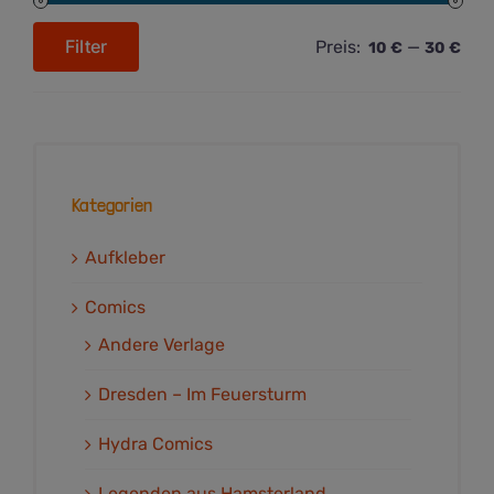
Filter
Preis:
—
10 €
30 €
Min.
Max.
Preis
Preis
Kategorien
Aufkleber
Comics
Andere Verlage
Dresden – Im Feuersturm
Hydra Comics
Legenden aus Hamsterland