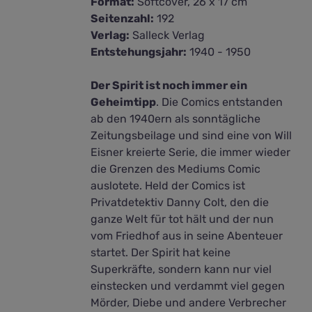
Format:
Softcover, 26 x 17 cm
Seitenzahl:
192
Verlag:
Salleck Verlag
Entstehungsjahr:
1940 - 1950
Der Spirit ist noch immer ein
Geheimtipp
. Die Comics entstanden
ab den 1940ern als sonntägliche
Zeitungsbeilage und sind eine von Will
Eisner kreierte Serie, die immer wieder
die Grenzen des Mediums Comic
auslotete. Held der Comics ist
Privatdetektiv Danny Colt, den die
ganze Welt für tot hält und der nun
vom Friedhof aus in seine Abenteuer
startet. Der Spirit hat keine
Superkräfte, sondern kann nur viel
einstecken und verdammt viel gegen
Mörder, Diebe und andere Verbrecher