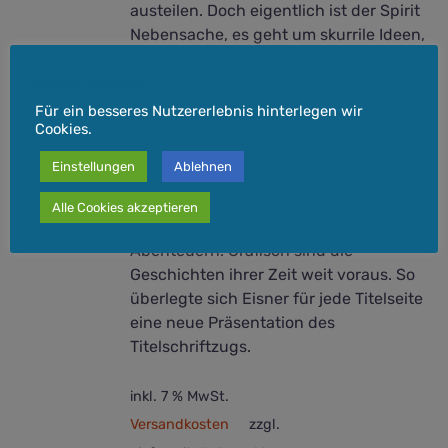
austeilen. Doch eigentlich ist der Spirit
Nebensache, es geht um skurrile Ideen,
Menschen, die Macht schöner Frauen
Cookie-Hinweis
und einfallsreiche Verbrechen. Die
22
besten Geschichten aus 12 Jahren
Für ein besseres Nutzererlebnis hinterlegen wir
Cookies.
des Erscheinens zeigen, was Comics
damals schon konnten. Man versuchte
Einstellungen
Ablehnen
sich an neuen Formen des
Geschichtenerzählens, an
Alle Cookies akzeptieren
Charakterstudien und einzigartigen
Abenteuern. Grafisch sind die
Geschichten ihrer Zeit weit voraus. So
überlegte sich Eisner für jede Titelseite
eine neue Präsentation des
Titelschriftzugs.
inkl. 7 % MwSt.
Versandkosten
zzgl.