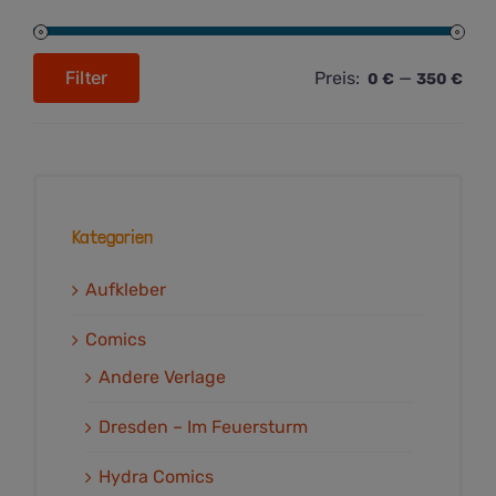
Filter
Preis:
—
0 €
350 €
Min.
Max.
Preis
Preis
Kategorien
Aufkleber
Comics
Andere Verlage
Dresden – Im Feuersturm
Hydra Comics