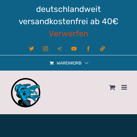
Zum
deutschlandweit
Inhalt
springen
versandkostenfrei ab 40€
Verwerfen
X
Instagram
Telegram
YouTube
Facebook
Linktree
WARENKORB