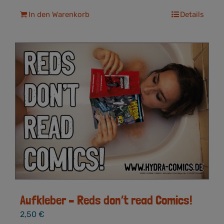
In den Warenkorb
Details
Aufkleber – Reds don’t read Comics!
2,50
€